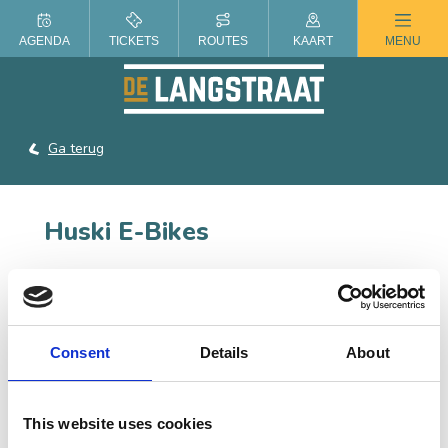
ZOMER IN DE LANGSTRAAT
AGENDA
TICKETS
ROUTES
KAART
MENU
Ga terug
Huski E-Bikes
Huski E-bikes is een conceptstore van premium-merk e-
bikes. Je kunt er terecht voor de verkoop, onderhoud,
lease en huur van diverse fietsen.
Consent
Details
About
CONTACT
This website uses cookies
De Hoogt 34, 5175 AX Loon op Zand