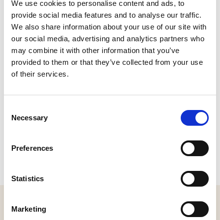
We use cookies to personalise content and ads, to
Bel:
0416-537250
|
Stuur een e-mail
provide social media features and to analyse our traffic.
Plan je route
We also share information about your use of our site with
Bekijk website
our social media, advertising and analytics partners who
may combine it with other information that you’ve
provided to them or that they’ve collected from your use
of their services.
Consent
Necessary
Selection
Preferences
Statistics
MELD JE AAN VOOR ONZE NIEUWSBRIEF
Marketing