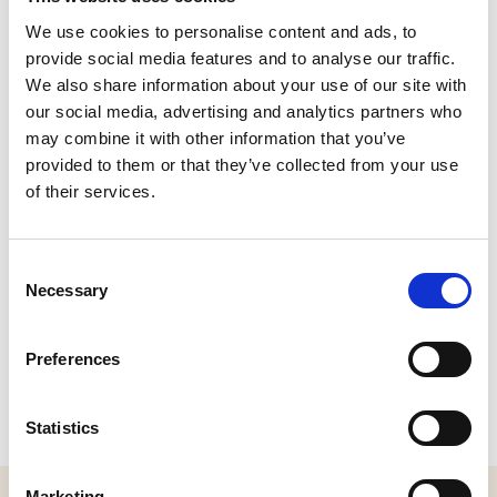
We use cookies to personalise content and ads, to
Alle bouwwerken aan en op het Raadhuisplein zijn
provide social media features and to analyse our traffic.
ontworpen door architect Alexander Kropholler en het
gehele complex, ook wel het Kropholler-ensemble
We also share information about your use of our site with
genoemd, is sinds 2001 een rijksmonument.
our social media, advertising and analytics partners who
may combine it with other information that you’ve
In 2010 is de gemeente verhuisd naar het nieuwe
provided to them or that they’ve collected from your use
“Stadhuis aan de Winterdijk.” Een in 2013 opgerichte
of their services.
stichting heeft daarna de taak op zich genomen om in
het tot “Huis van Waalwijk” omgedoopte vroegere
raadhuis evenementen en bijeenkomsten op het gebied
van kunst en cultuur te organiseren.
Consent
Necessary
Selection
CONTACT
Preferences
Raadhuisplein , Waalwijk
Plan je route
Statistics
MELD JE AAN VOOR ONZE NIEUWSBRIEF
Marketing