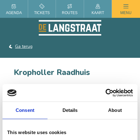
ZOMER IN DE LANGSTRAAT
AGENDA
TICKETS
ROUTES
KAART
MENU
Ga terug
Kropholler Raadhuis
Het Kropholler Raadhuis is een ontwerp van architect
A.J. Kropholler en is gebouwd in de periode 1929-1932.
Onder de indrukwekkende trapgevel aan de voorkant is
het wapen van Waalwijk in zandsteen zichtbaar.
Consent
Details
About
CONTACT
This website uses cookies