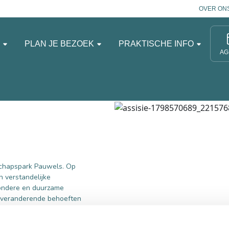
OVER ON
N
PLAN JE BEZOEK
PRAKTISCHE INFO
AG
dschapspark Pauwels. Op
 verstandelijke
jzondere en duurzame
bij veranderende behoeften
 door de rijke historie,
ogelijkheden om er