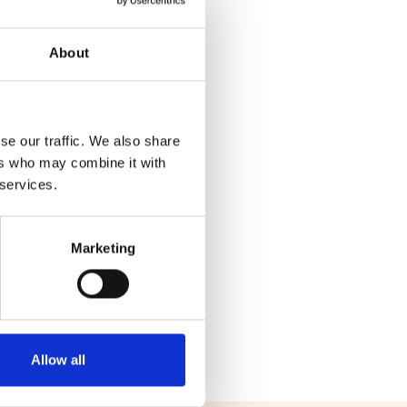
About
se our traffic. We also share
ers who may combine it with
 services.
Marketing
ssisie.nl
nsluiting zoekt op de omgeving.
Allow all