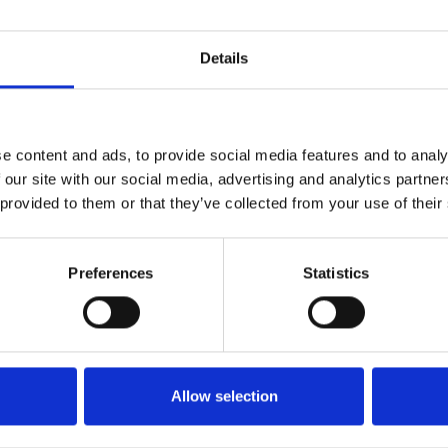
Details
e
e content and ads, to provide social media features and to analy
 our site with our social media, advertising and analytics partn
 provided to them or that they’ve collected from your use of their
Preferences
Statistics
rmatie is te vinden op de website van landpark Assisië:
www.landparka
gsman van zorginstelling Prisma over de wijze waarop het landpark aa
Allow selection