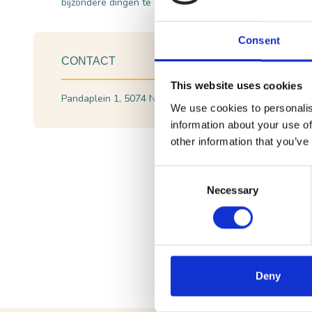
bijzondere dingen te ontwikkelen en te realiseren.
Consent
CONTACT
This website uses cookies
Pandaplein 1, 5074 NA Biezenmortel
Plan je rout
We use cookies to personalis
information about your use of
other information that you’ve
Consent
Necessary
Selection
Meer info
In
dit filmpje
vertelt Robin Krij
Deny