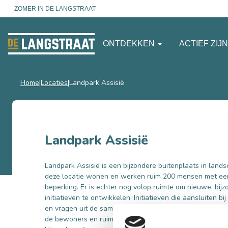
ZOMER IN DE LANGSTRAAT
ONTDEKKEN
ACTIEF ZIJ
Home
Locaties
Landpark Assisië
Landpark Assisië
Landpark Assisië is een bijzondere buitenplaats in lan
deze locatie wonen en werken ruim 200 mensen met een
beperking. Er is echter nog volop ruimte om nieuwe, bi
initiatieven te ontwikkelen. Initiatieven die aansluiten 
en vragen uit de samenleving. Het landpark biedt namelijk
de bewoners en ruimtelijke kwaliteiten een palet aan m