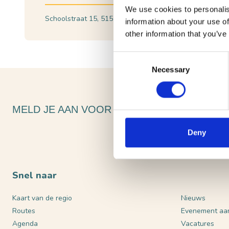
We use cookies to personalis
Schoolstraat 15, 5151 HH Drunen
Plan je route
information about your use of
other information that you’ve
Consent
Necessary
Selection
MELD JE AAN VOOR ONZE NIEUWSBRIEF
Deny
Snel naar
Kaart van de regio
Nieuws
Routes
Evenement aa
Agenda
Vacatures