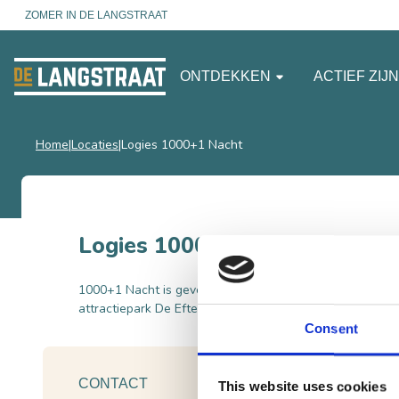
ZOMER IN DE LANGSTRAAT
ONTDEKKEN
ACTIEF ZIJ
Home
Locaties
Logies 1000+1 Nacht
Logies 1000+1 Nacht
1000+1 Nacht is gevestigd in Drunen, op 45 km van Utr
attractiepark De Efteling.
Consent
CONTACT
This website uses cookies