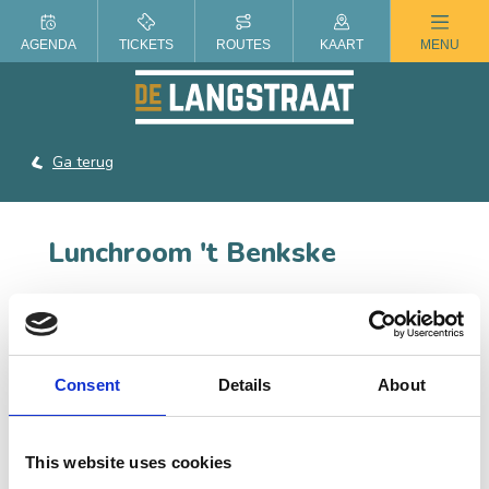
ZOMER IN DE LANGSTRAAT
AGENDA
TICKETS
ROUTES
KAART
MENU
Ga terug
Lunchroom 't Benkske
Lunchroom ’t Benkske is een lunchroom waar mensen
met een verstandelijke beperking werken. Zij serveren
allerlei lekkers.
Consent
Details
About
CONTACT
This website uses cookies
Kerkstraat 5, 5175 BA Loon op Zand