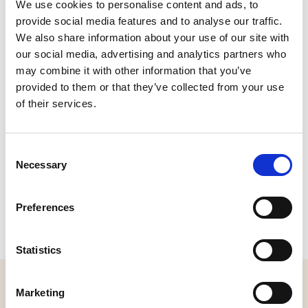
We use cookies to personalise content and ads, to
Kunstenaar: Gert van der Woude
provide social media features and to analyse our traffic.
We also share information about your use of our site with
our social media, advertising and analytics partners who
CONTACT
may combine it with other information that you’ve
provided to them or that they’ve collected from your use
Stadsweg, Geertruidenberg
Plan je route
of their services.
Consent
Necessary
Selection
Preferences
Statistics
MELD JE AAN VOOR ONZE NIEUWSBRIEF
Marketing