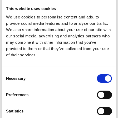
geldgebrek en angst voor het onbekende, weigerden de
This website uses cookies
mensen in Kaatsheuvel lang om ze te gebruiken. Toen
ze dat uiteindelijk toch deden, ging het leerlooien en
We use cookies to personalise content and ads, to
schoenen maken veel sneller. Dat was op zich natuurlijk
provide social media features and to analyse our traffic.
heel fijn, maar
de keerzijde van de medaille
- de andere
We also share information about your use of our site with
kant van het verhaal - is dat veel mensen hierdoor hun
our social media, advertising and analytics partners who
baan kwijtraakten. Veel kleine fabriekjes sloten en
may combine it with other information that you’ve
andere fabrieken konden juist groter groeien en zich
provided to them or that they’ve collected from your use
specialiseren.
of their services.
Het standbeeld van de schoenmaker is hier in 1987 als
monument geplaatst. Zo wordt men nog steeds
herinnerd aan de rijke schoenindustrie van Kaatsheuvel.
Consent
Necessary
Selection
CONTACT
Preferences
Hoofdstraat 64, 5171 DE Kaatsheuvel
Plan je route
Statistics