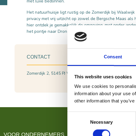
met luxe bedlinnen.
Het natuurhuisje ligt rustig op de Zomerdijk bij Waalwij
privacy met vrij uitzicht op zowel de Bergsche Maas als
hier ontdek je gemakkelijk de omgeving, met onder ande
het pontje naar Drongelen en de Biesbosch op korte afs
Consent
CONTACT
Zomerdijk 2, 5145 PJ Waalwijk
Plan je route
This website uses cookies
Bekijk website
We use cookies to personalis
information about your use of
other information that you’ve
Consent
Necessary
Selection
VOOR ONDERNEMERS