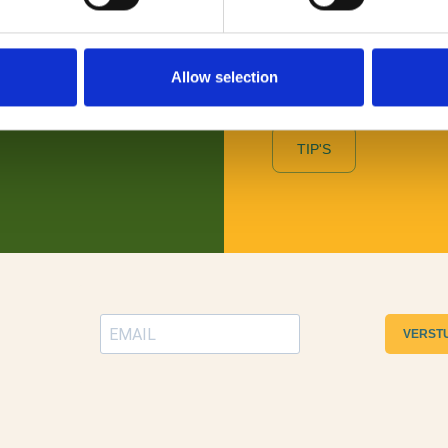
Benieuwd naar wat er allem
wil je daarover graag persoo
Toeristische Informatiepunt
Allow selection
TIP'S
VERST