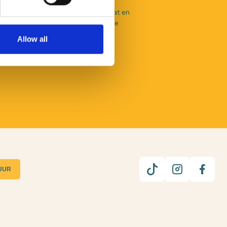
aal te beleven valt in De Langstraat en
nlijk advies? Je kunt terecht bij onze
en.
Allow all
UUR