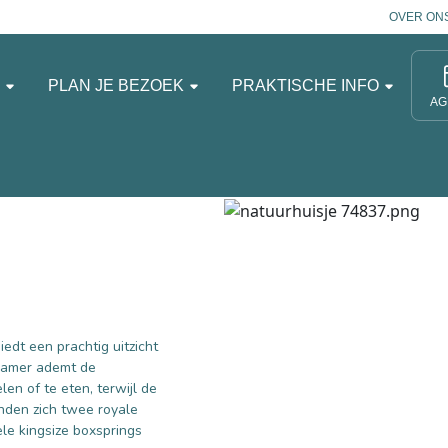
OVER ON
N
PLAN JE BEZOEK
PRAKTISCHE INFO
AG
iedt een prachtig uitzicht
kamer ademt de
en of te eten, terwijl de
nden zich twee royale
e kingsize boxsprings