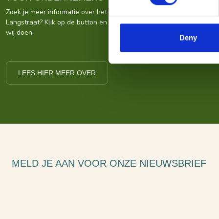
Zoek je meer informatie over het bedrijf achter Bezoek De
Langstraat? Klik op de button en kom alles te weten over ons wat
wij doen.
Deny
LEES HIER MEER OVER
MELD JE AAN VOOR ONZE NIEUWSBRIEF