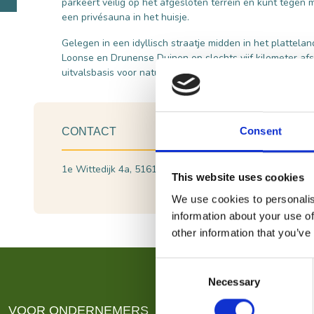
parkeert veilig op het afgesloten terrein en kunt tegen 
een privésauna in het huisje.
Gelegen in een idyllisch straatje midden in het plattelan
Loonse en Drunense Duinen op slechts vijf kilometer afst
uitvalsbasis voor natuur en uitstapjes.
Consent
CONTACT
1e Wittedijk 4a, 5161 RP Sprang-Capelle
Plan je 
This website uses cookies
Bekijk w
We use cookies to personalis
information about your use of
other information that you’ve
Consent
Necessary
Selection
VOOR ONDERNEMERS