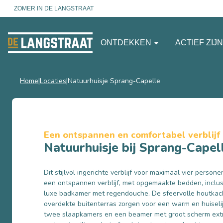
ZOMER IN DE LANGSTRAAT
ONTDEKKEN
ACTIEF ZIJ
Home
Locaties
Natuurhuisje Sprang-Capelle
Een ontspannen en comfortabel verblijf
Natuurhuisje bij Sprang-Capel
Dit stijlvol ingerichte verblijf voor maximaal vier person
een ontspannen verblijf, met opgemaakte bedden, inclus
luxe badkamer met regendouche. De sfeervolle houtkach
overdekte buitenterras zorgen voor een warm en huiselij
twee slaapkamers en een beamer met groot scherm extr