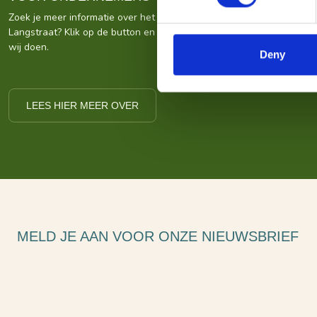
Zoek je meer informatie over het bedrijf achter Bezoek De
Langstraat? Klik op de button en kom alles te weten over ons wat
wij doen.
Deny
LEES HIER MEER OVER
MELD JE AAN VOOR ONZE NIEUWSBRIEF