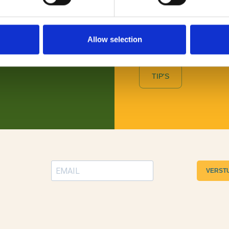
Benieuwd naar wat er allem
wil je daarover graag persoo
Toeristische Informatiepunt
Allow selection
TIP'S
VERST