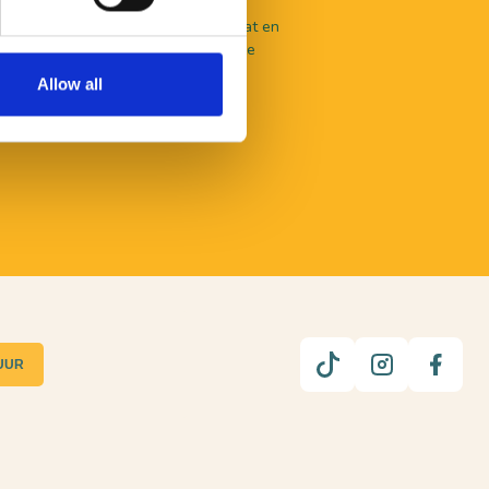
aal te beleven valt in De Langstraat en
nlijk advies? Je kunt terecht bij onze
en.
Allow all
UUR