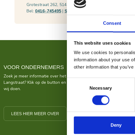
Grotestraat 262, 5142 CC Waalwijk
Plan je ro
Bel:
0416-745495
|
Stuur een e-mail
Bekijk web
Consent
This website uses cookies
We use cookies to personalis
information about your use of
VOOR ONDERNEMERS
other information that you’ve
Zoek je meer informatie over het bedrijf achter Bezoek De
Consent
Langstraat? Klik op de button en kom alles te weten over ons wat
Necessary
Selection
wij doen.
LEES HIER MEER OVER
Deny