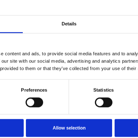
ute
site
Details
e content and ads, to provide social media features and to analy
 our site with our social media, advertising and analytics partn
VOOR BEZOEKERS
 provided to them or that they’ve collected from your use of their
Benieuwd naar wat er allem
wil je daarover graag persoo
Preferences
Statistics
Toeristische Informatiepunt
TIP'S
Allow selection