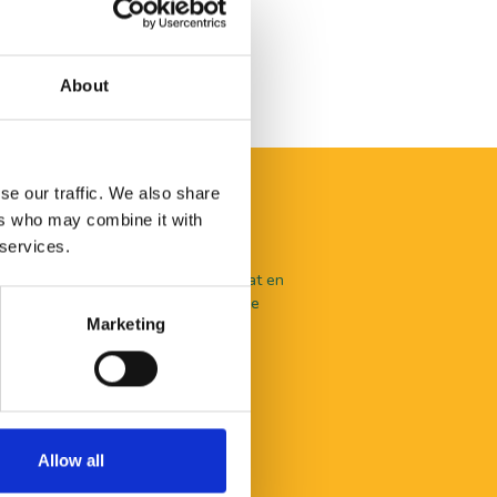
About
se our traffic. We also share
ers who may combine it with
 services.
aal te beleven valt in De Langstraat en
nlijk advies? Je kunt terecht bij onze
Marketing
en.
Allow all