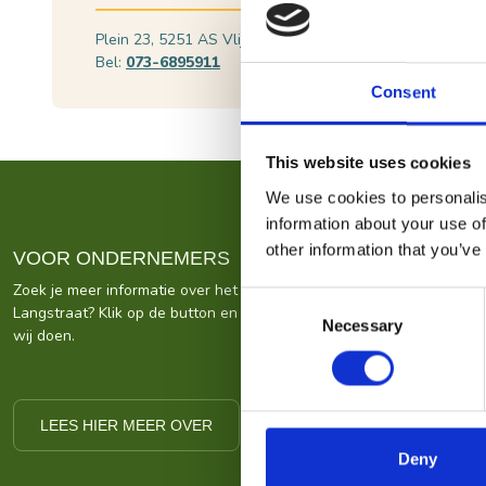
Plein 23, 5251 AS Vlijmen
Plan je route
Bel:
073-6895911
Consent
This website uses cookies
We use cookies to personalis
information about your use of
other information that you’ve
VOOR ONDERNEMERS
Zoek je meer informatie over het bedrijf achter Bezoek De
Consent
Langstraat? Klik op de button en kom alles te weten over ons wat
Necessary
Selection
wij doen.
LEES HIER MEER OVER
Deny