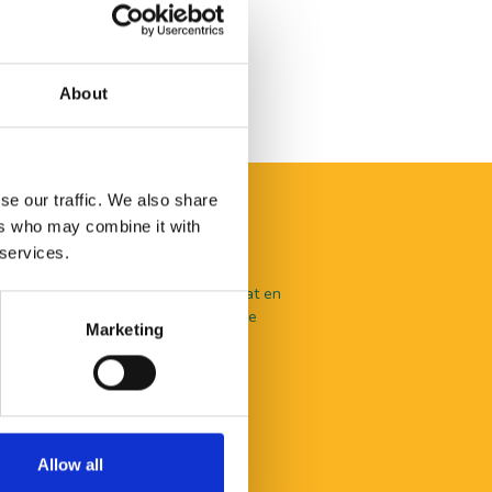
About
se our traffic. We also share
ers who may combine it with
 services.
aal te beleven valt in De Langstraat en
nlijk advies? Je kunt terecht bij onze
Marketing
en.
Allow all