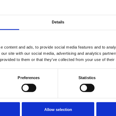
Details
e content and ads, to provide social media features and to analy
 our site with our social media, advertising and analytics partn
 provided to them or that they’ve collected from your use of their
VOOR BEZOEKERS
Benieuwd naar wat er allem
wil je daarover graag persoo
Preferences
Statistics
Toeristische Informatiepunt
TIP'S
Allow selection