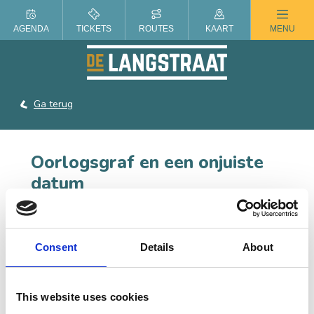
ZOMER IN DE LANGSTRAAT
AGENDA
TICKETS
ROUTES
KAART
MENU
Ga terug
Oorlogsgraf en een onjuiste
datum
Deze locatie onderdeel van de
Bevrijdingsroute
Schotse Highlanders Loon op Zand
Consent
Details
About
Bij de Hersteld Hervormde Kerk aan de
Zuidhollandsedijk ligt het enige graf van een
gesneuvelde geallieerde militair binnen de gemeente
This website uses cookies
Loon op Zand. Daar vlakbij zit een granaatpunt in de