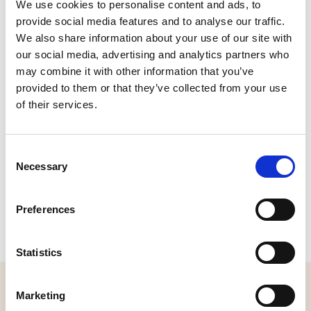
voorgevel van een pand.
We use cookies to personalise content and ads, to
provide social media features and to analyse our traffic.
Lees het hele verhaal hier
We also share information about your use of our site with
our social media, advertising and analytics partners who
may combine it with other information that you’ve
CONTACT
provided to them or that they’ve collected from your use
of their services.
Zuidhollandsedijk 63, Kaatsheuvel
Plan je route
Consent
Necessary
Selection
Preferences
Statistics
MELD JE AAN VOOR ONZE NIEUWSBRIEF
Marketing