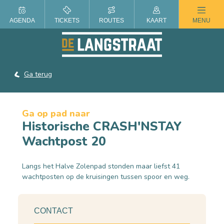
ZOMER IN DE LANGSTRAAT
AGENDA
TICKETS
ROUTES
KAART
MENU
Ga terug
Ga op pad naar
Historische CRASH'NSTAY
Wachtpost 20
Langs het Halve Zolenpad stonden maar liefst 41
wachtposten op de kruisingen tussen spoor en weg.
CONTACT