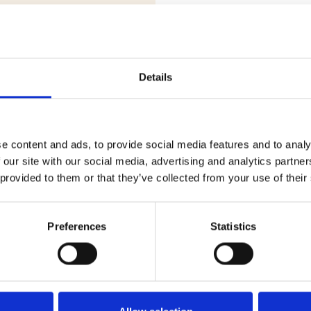
e
Details
at
e content and ads, to provide social media features and to analy
 our site with our social media, advertising and analytics partn
 steeds meer niet-boeren gebruik gaan maken van de bank, wordt in 
 provided to them or that they’ve collected from your use of their
en. Een jaar later wordt dit kantoor de hoofdvestiging.
n de Boerenleenbank samen en worden voortaan Rabobank genoemd. In
Preferences
Statistics
it de regio onder een en hetzelfde bestuur. Dat proces mondt in 2008
elingen van de laatste decennia raken uiteindelijk vele regionale kan
uw hoofdkantoor gebouwd, dat in 2017 in gebruik is genomen.