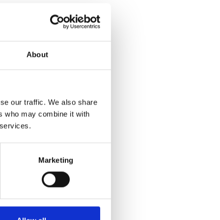
About
se our traffic. We also share
ers who may combine it with
1959 besloten aan de Markt in
 services.
 de jaren die volgen komen
Marketing
 uit in de oprichting van
toren overbodig en wordt aan de