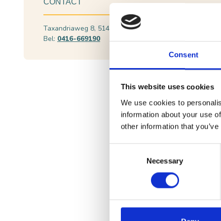
CONTACT
Taxandriaweg 8, 5141 PA Waalwijk
Plan je route
Bel:
0416-669190
Bekijk websit
Consent
This website uses cookies
Rabobank De Langstra
We use cookies to personalis
information about your use of
Als na de Tweede Wereldoorlog
other information that you’ve
Waalwijk een bijkantoor te open
Consent
In 1972 gaan de Raiffeisen- e
Necessary
Selection
steeds meer lokale Rabobanken u
Rabobank De Langstraat.
Vooral door de digitale ontwikk
Winterdijk in Waalwijk een nie