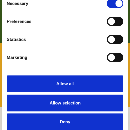
Zoek je meer informatie over het bedrijf achter Bezoek De
Necessary
Selection
Langstraat? Klik op de button en kom alles te weten over
ons wat wij doen.
Preferences
LEES HIER MEER OVER
Statistics
VOOR BEZOEKERS
Marketing
Benieuwd naar wat er allemaal te beleven valt in De
Langstraat en wil je daarover graag persoonlijk advies? Je
kunt terecht bij onze Toeristische Informatiepunten.
Allow all
TIP'S
Allow selection
MELD JE AAN VOOR ONZE NIEUWSBRIEF
Deny