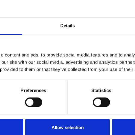
te
Details
e content and ads, to provide social media features and to analy
 our site with our social media, advertising and analytics partn
 provided to them or that they’ve collected from your use of their
VOOR BEZOEKERS
Benieuwd naar wat er allem
wil je daarover graag persoo
Preferences
Statistics
Toeristische Informatiepunt
TIP'S
Allow selection