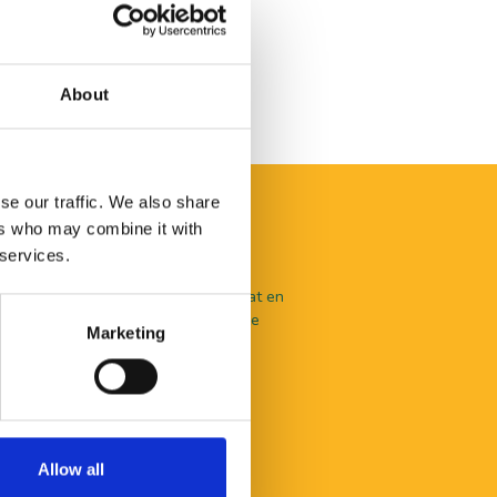
About
se our traffic. We also share
ers who may combine it with
 services.
aal te beleven valt in De Langstraat en
nlijk advies? Je kunt terecht bij onze
Marketing
en.
Allow all