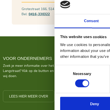
Grotestraat 166, 5141 HC Waalwijk
Plan je route
Bel:
0416-330322
Bekijk websi
Consent
This website uses cookies
We use cookies to personalis
information about your use of
other information that you’ve
VOOR ONDERNEMERS
Zoek je meer informatie over het bedrijf achter Bezoek De
Consent
Langstraat? Klik op de button en kom alles te weten over ons wat
Necessary
Selection
wij doen.
LEES HIER MEER OVER
Deny