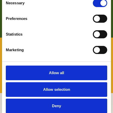
Zoek je meer informatie over het bedrijf achter Bezoek De
Necessary
Selection
Langstraat? Klik op de button en kom alles te weten over
ons wat wij doen.
Preferences
LEES HIER MEER OVER
Statistics
VOOR BEZOEKERS
Marketing
Benieuwd naar wat er allemaal te beleven valt in De
Langstraat en wil je daarover graag persoonlijk advies? Je
kunt terecht bij onze Toeristische Informatiepunten.
Allow all
TIP'S
Allow selection
MELD JE AAN VOOR ONZE NIEUWSBRIEF
Deny