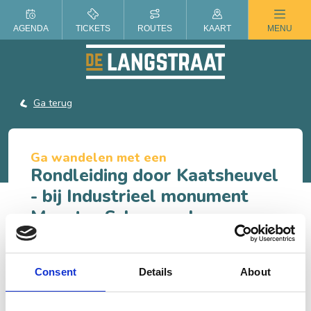
ZOMER IN DE LANGSTRAAT
AGENDA
TICKETS
ROUTES
KAART
MENU
Ga terug
Ga wandelen met een
Rondleiding door Kaatsheuvel
- bij Industrieel monument
Meester Schoenmaker
Kees Grootswagers, lid van Heemkundekring De
Ketsheuvel, neemt ons mee door het verleden van de
Consent
Details
About
leerindustrie in Kaatsheuvel. Het dorp dat vele
honderden kleine huisfabriekjes kende. Om leer te
looien gebruikte men de run uit de schors van de