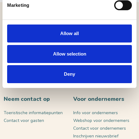
Marketing
MELD JE AAN VOOR ONZE NIEUWSBRIEF
Allow all
VERSTUUR
Allow selection
Deny
Neem contact op
Voor ondernemers
Toeristische informatiepunten
Info voor ondernemers
Contact voor gasten
Webshop voor ondernemers
Contact voor ondernemers
Inschrijven nieuwsbrief