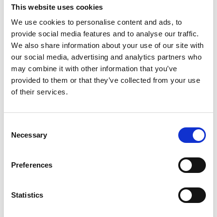
This website uses cookies
eikenbomen. Deze run werd gemalen in de molen De
Couwenbergh. In het centrum tref je Meester
We use cookies to personalise content and ads, to
Schoenmaker Jan van der Velde. Hij zit al 43 jaar in het
provide social media features and to analyse our traffic.
vak en ziet hoe de leren schoen vervangen wordt door
We also share information about your use of our site with
de vegan schoen van bamboe. De zaak van Jan (zie ook
our social media, advertising and analytics partners who
www.schoenmakerijkaatsheuvel.nl
) vind je tegenover
may combine it with other information that you’ve
het beeld van de trotse schoenmaker, op Hoofdstraat
93. De oude schoenfabriek Stocko op de Rechtvaart is
provided to them or that they’ve collected from your use
nog de enige behouden fabriek van deze omvang in het
of their services.
dorp. In 1970 is deze gesloten maar nog steeds in bezit
van de familie Stokkermans.
Consent
Necessary
Selection
CONTACT
Preferences
Hoofdstraat 64, 5171DE Kaatsheuvel
Plan je route
Statistics