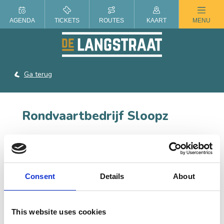
ZOMER IN DE LANGSTRAAT
AGENDA
TICKETS
ROUTES
KAART
MENU
Ga terug
Rondvaartbedrijf Sloopz
Geniet van een onvergetelijke middag of avond op een
van de ruime elektrische sloepen. De grootste boot
biedt plaats aan maar liefst 60 personen en is uitgerust
met twee toiletten, ideaal voor grotere gezelschappen
Consent
Details
About
en speciale gelegenheden zoals bedrijfsuitjes, familie-
uitjes en vriendenuitjes.
This website uses cookies