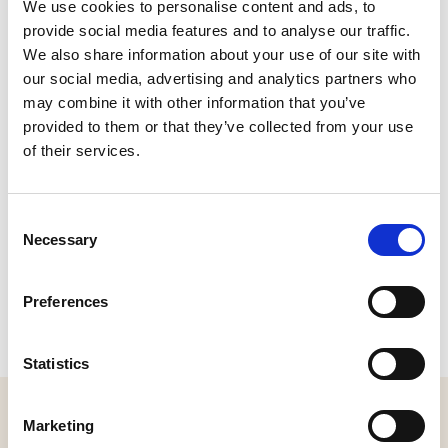
CONTACT
We use cookies to personalise content and ads, to
provide social media features and to analyse our traffic.
We also share information about your use of our site with
Centraleweg 16, 4931 NB Geertruidenberg
our social media, advertising and analytics partners who
Plan je route
may combine it with other information that you’ve
provided to them or that they’ve collected from your use
of their services.
Consent
Necessary
Selection
Preferences
Statistics
MELD JE AAN VOOR ONZE NIEUWSBRIEF
Marketing