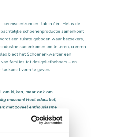
kenniscentrum en -lab in één. Het is de
ambachtelijke schoenenproductie samenkomt
 wordt een ruimte geboden waar bezoekers,
nindustrie samenkomen om te leren, creëren
plex biedt het Schoenenkwartier een
van families tot designliefhebbers – en
r toekomst vorm te geven.
el om kijken, maar ook om
ig museum! Heel educatief,
sen; met zoveel enthousiasme