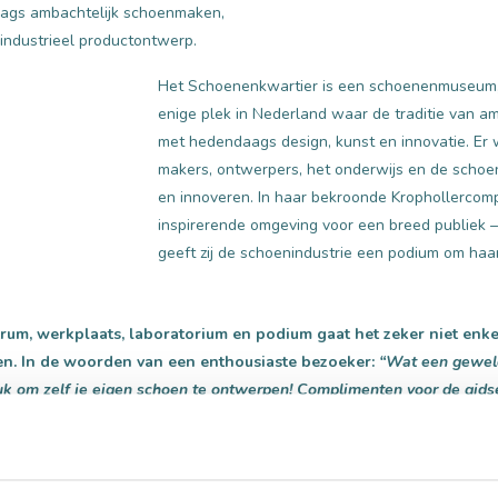
aags ambachtelijk schoenmaken,
 industrieel productontwerp.
Het Schoenenkwartier is een schoenenmuseum, -
enige plek in Nederland waar de traditie van 
met hedendaags design, kunst en innovatie. Er
makers, ontwerpers, het onderwijs en de schoe
en innoveren. In haar bekroonde Krophollercom
inspirerende omgeving voor een breed publiek – 
geeft zij de schoenindustrie een podium om haa
trum, werkplaats, laboratorium en podium gaat het zeker niet enk
. In de woorden van een enthousiaste bezoeker:
“Wat een geweld
leuk om zelf je eigen schoen te ontwerpen! Complimenten voor de gid
spraken ze erover. TOP!”