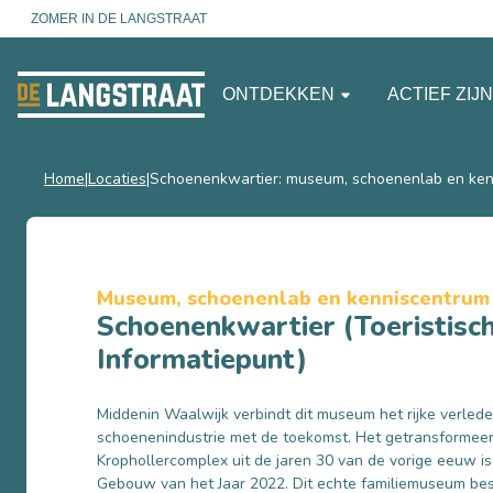
ZOMER IN DE LANGSTRAAT
ONTDEKKEN
ACTIEF ZIJ
Home
Locaties
Schoenenkwartier: museum, schoenenlab en ken
Museum, schoenenlab en kenniscentrum
Schoenenkwartier (Toeristisc
Informatiepunt)
Middenin Waalwijk verbindt dit museum het rijke verled
schoenenindustrie met de toekomst. Het getransformee
Krophollercomplex uit de jaren 30 van de vorige eeuw is
Gebouw van het Jaar 2022. Dit echte familiemuseum be