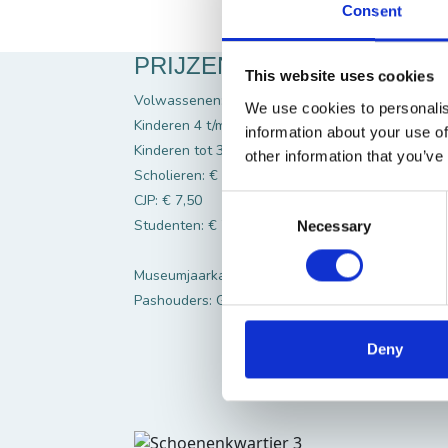
Consent
PRIJZEN
This website uses cookies
Volwassenen: € 15,50
We use cookies to personalis
Kinderen 4 t/m 17: € 7,50
information about your use of
Kinderen tot 3 jaar: Gratis
other information that you’ve
Scholieren: € 7,50
CJP: € 7,50
Consent
Studenten: € 7,50 (MBO/HBO/WO)
Necessary
Selection
Museumjaarkaart: Gratis
Pashouders: Gratis
Deny