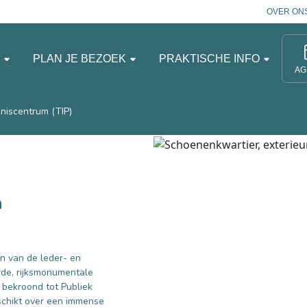
OVER ON
N
PLAN JE BEZOEK
PRAKTISCHE INFO
AG
niscentrum (TIP)
h
en van de leder- en
rde, rijksmonumentale
 bekroond tot Publiek
schikt over een immense