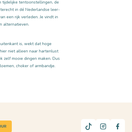
ijdelijke tentoonstellingen, de
terecht in dé Nederlandse leer-
 een rijk verleden. Je vindt in
 alternatieven.
buitenkant is, wekt dat hoge
ier niet alleen naar hartenlust
ok zelf mooie dingen maken. Dus
bloemen, choker of armbandje.
UUR