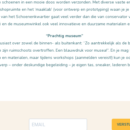
e schoenen in een mooie doos worden verzonden. Met diverse vaste en t
shopruimte en het ‘maaklab’ (voor ontwerp en prototyping) waan je je 
van het Schoenenkwartier gaat veel verder dan die van conservator van
 en de museumwinkel ook veel innovatieve en duurzame materialen en
“Prachtig museum”
siast over zowel de binnen- als buitenkant: “Zo aantrekkelijk als de 
 zijn ruimschoots overtroffen. Een blauwdruk voor musea!”. En je mag h
 en materialen, maar tijdens workshops (aanmelden vereist!) kun je o
werp – onder deskundige begeleiding – je eigen tas, sneaker, lederen 
VERST