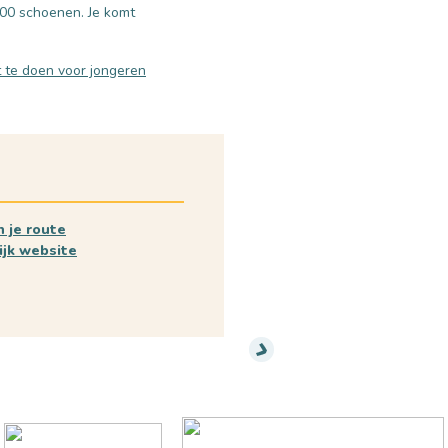
000 schoenen. Je komt
 te doen voor jongeren
n je route
ijk website