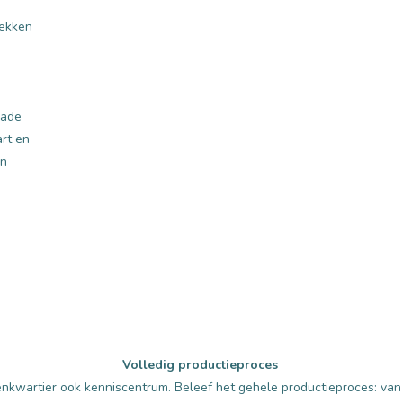
lekken
Made
art en
en
Volledig productieproces
kwartier ook kenniscentrum. Beleef het gehele productieproces: van h