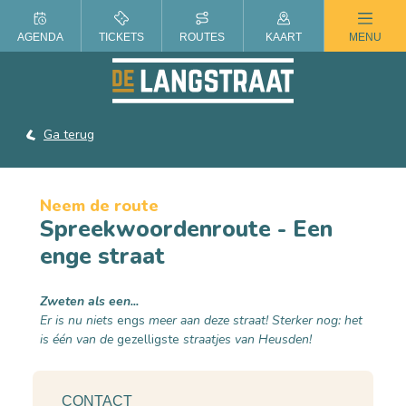
ZOMER IN DE LANGSTRAAT
AGENDA
TICKETS
ROUTES
KAART
MENU
Ga terug
Neem de route
Spreekwoordenroute - Een
enge straat
Zweten als een...
Er is nu niets
engs
meer aan deze straat! Sterker nog: het
is één van de
gezelligste
straatjes van Heusden!
CONTACT