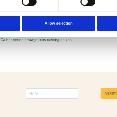
traatnamen hebben. Toen hij de baas was over Nederland (begin 1800) 
en: elke straat moet een naam, maar ook elke persoon moet een achte
Allow selection
Ga het eerste straatje links richting de kerk.
VERST