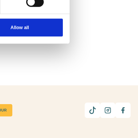
voerde hij wetten in waar we nu
rnaam hebben.
Allow all
UUR