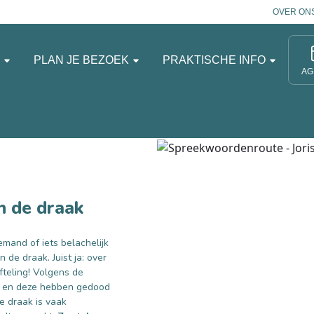
OVER ON
N
PLAN JE BEZOEK
PRAKTISCHE INFO
AG
n de draak
emand of iets belachelijk
 de draak. Juist ja: over
fteling! Volgens de
n en deze hebben gedood
e draak is vaak