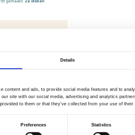
ordt gemaakt.
Ze steken
Details
Joris en de draak
e content and ads, to provide social media features and to analy
 our site with our social media, advertising and analytics partn
 provided to them or that they’ve collected from your use of their
steen
van
Joris en de draak
. Vroeger hadden gebouwen geen huisnu
 die naam uitbeelden; zo wist iedereen welk gebouw je bedoelde! Vro
enden op de vestingwallen met hun voetbogen (wapens) en kozen de sto
Preferences
Statistics