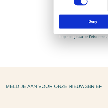
Weetje van Sjors
Napoleon zorgde ervoor dat we s
nog elke dag mee te maken hebb
Deny
Vervolg route
Loop terug naar de Pelsestraat. 
MELD JE AAN VOOR ONZE NIEUWSBRIEF