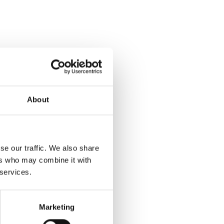
About
se our traffic. We also share
ers who may combine it with
 services.
mmers, maar een naam. Met
eger kwam hier het Sint-Joris-
ere ridder Sint-Joris als
Marketing