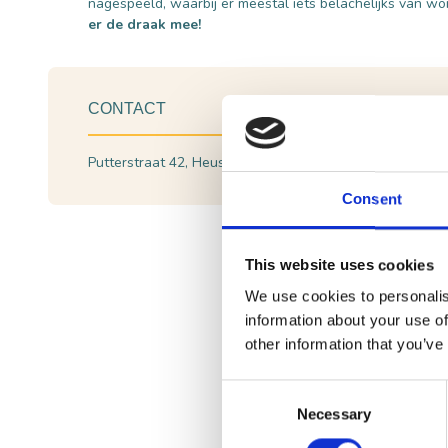
nagespeeld, waarbij er meestal iets belachelijks van w
er de draak mee!
CONTACT
Putterstraat 42, Heusden
Plan je route
Consent
Spreekwoordenroute - 
This website uses cookies
We use cookies to personalis
information about your use of
Prachtige gevelsteen
other information that you’ve
Je ziet op dit gebouw een
gevel
een ingemetselde steen kon men
Consent
gilde bij elkaar. De mannen oef
Necessary
Selection
symbool
.