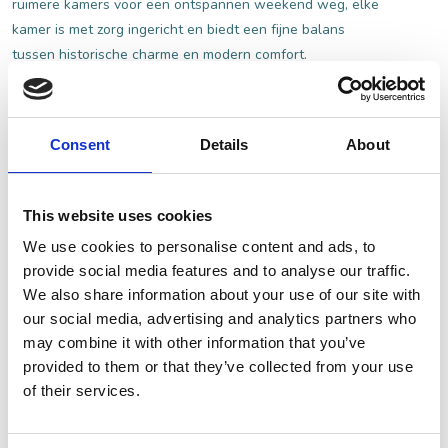
ruimere kamers voor een ontspannen weekend weg, elke
kamer is met zorg ingericht en biedt een fijne balans
tussen historische charme en modern comfort.
Wat de kamers zo uniek maakt, is de combinatie van
authentieke elementen en eigentijdse voorzieningen. Denk
Consent
Details
About
aan karakteristieke details die verwijzen naar de rijke
geschiedenis van het pand, gecombineerd met
comfortabele bedden, een stijlvolle inrichting en moderne
This website uses cookies
faciliteiten. Geen kamer is precies hetzelfde, wat elk
verblijf een persoonlijk en bijzonder karakter geeft.
We use cookies to personalise content and ads, to
provide social media features and to analyse our traffic.
We also share information about your use of our site with
BEKIJK DE KAMERS
our social media, advertising and analytics partners who
may combine it with other information that you’ve
provided to them or that they’ve collected from your use
of their services.
Ontdek Geertruidenberg en omgeving