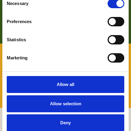
Zoek je meer informatie over het bedrijf achter Bezoek De
Necessary
Selection
Langstraat? Klik op de button en kom alles te weten over
ons wat wij doen.
Preferences
LEES HIER MEER OVER
Statistics
VOOR BEZOEKERS
Marketing
Benieuwd naar wat er allemaal te beleven valt in De
Langstraat en wil je daarover graag persoonlijk advies? Je
kunt terecht bij onze Toeristische Informatiepunten.
Allow all
TIP'S
Allow selection
MELD JE AAN VOOR ONZE NIEUWSBRIEF
Deny