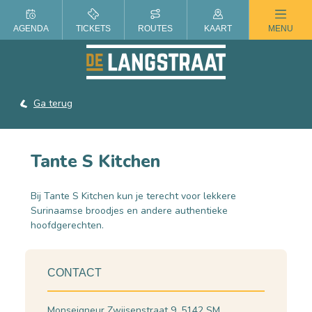
ZOMER IN DE LANGSTRAAT
AGENDA
TICKETS
ROUTES
KAART
MENU
Ga terug
Tante S Kitchen
Bij Tante S Kitchen kun je terecht voor lekkere
Surinaamse broodjes en andere authentieke
hoofdgerechten.
CONTACT
Monseigneur Zwijsenstraat 9, 5142 SM