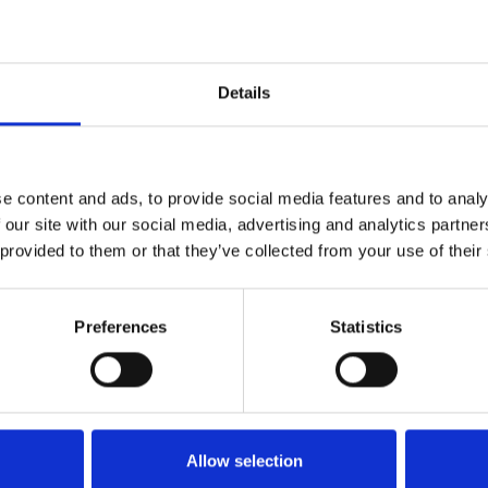
e route
 website
Details
e content and ads, to provide social media features and to analy
 our site with our social media, advertising and analytics partn
 provided to them or that they’ve collected from your use of their
VOOR BEZOEKERS
Benieuwd naar wat er allem
wil je daarover graag persoo
Preferences
Statistics
Toeristische Informatiepunt
TIP'S
Allow selection