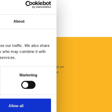
About
se our traffic. We also share
ers who may combine it with
 services.
aal te beleven valt in De Langstraat en
nlijk advies? Je kunt terecht bij onze
Marketing
en.
Allow all