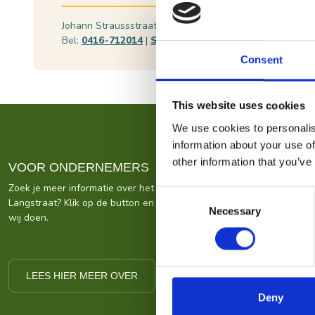
Johann Straussstraat 11, 5144 TA Waalwijk
Plan j
Bel:
0416-712014
|
Stuur een e-mail
Bekijk
Consent
This website uses cookies
We use cookies to personalis
information about your use of
other information that you’ve
VOOR ONDERNEMERS
Zoek je meer informatie over het bedrijf achter Bezoek De
Consent
Langstraat? Klik op de button en kom alles te weten over ons wat
Necessary
Selection
wij doen.
LEES HIER MEER OVER
Deny