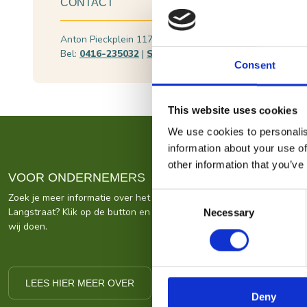
CONTACT
Anton Pieckplein 117a, 5171 CV Kaatsheuvel
Plan
Bel:
0416-235032
|
Stuur een e-mail
Beki
Consent
This website uses cookies
We use cookies to personalis
information about your use of
other information that you’ve
VOOR ONDERNEMERS
Consent
Zoek je meer informatie over het bedrijf achter Bezoek De
Langstraat? Klik op de button en kom alles te weten over ons wat
Necessary
Selection
wij doen.
LEES HIER MEER OVER
Deny