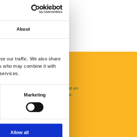
About
se our traffic. We also share
ers who may combine it with
 services.
aal te beleven valt in De Langstraat en
nlijk advies? Je kunt terecht bij onze
Marketing
en.
Allow all