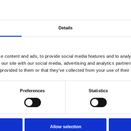
 je route
jk website
Details
e content and ads, to provide social media features and to analy
 our site with our social media, advertising and analytics partn
 provided to them or that they’ve collected from your use of their
VOOR BEZOEKERS
Benieuwd naar wat er allem
wil je daarover graag persoo
Preferences
Statistics
Toeristische Informatiepunt
TIP'S
Allow selection