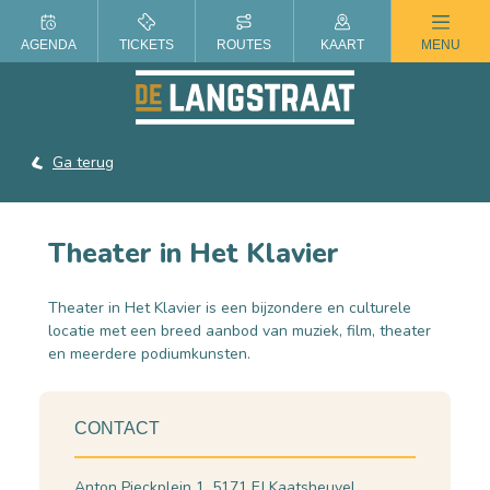
ZOMER IN DE LANGSTRAAT
AGENDA
TICKETS
ROUTES
KAART
MENU
Ga terug
Theater in Het Klavier
Theater in Het Klavier is een bijzondere en culturele
locatie met een breed aanbod van muziek, film, theater
en meerdere podiumkunsten.
CONTACT
Anton Pieckplein 1, 5171 EJ Kaatsheuvel