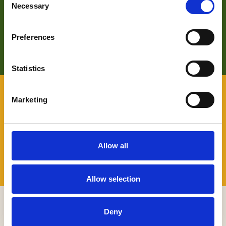
Zoek je meer informatie over het bedrijf achter Bezoek De
Necessary
Selection
Langstraat? Klik op de button en kom alles te weten over
ons wat wij doen.
Preferences
LEES HIER MEER OVER
Statistics
VOOR BEZOEKERS
Marketing
Benieuwd naar wat er allemaal te beleven valt in De
Langstraat en wil je daarover graag persoonlijk advies? Je
kunt terecht bij onze Toeristische Informatiepunten.
Allow all
TIP'S
Allow selection
MELD JE AAN VOOR ONZE NIEUWSBRIEF
Deny