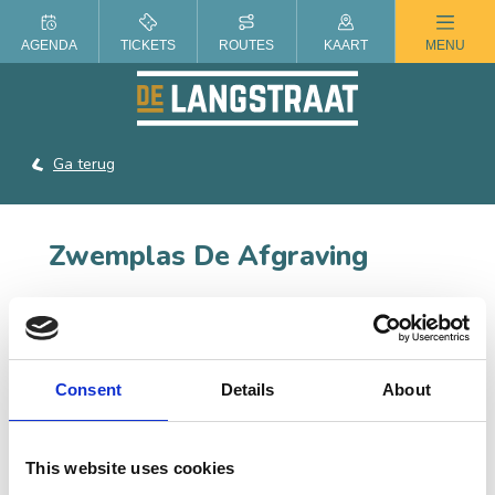
ZOMER IN DE LANGSTRAAT
AGENDA
TICKETS
ROUTES
KAART
MENU
Ga terug
Zwemplas De Afgraving
De Afgraving is een zandwinplas, tussen de Kanaalweg
en de Heidijk in Drunen.
Consent
Details
About
CONTACT
This website uses cookies
, 5152 WJ Drunen
Plan je route