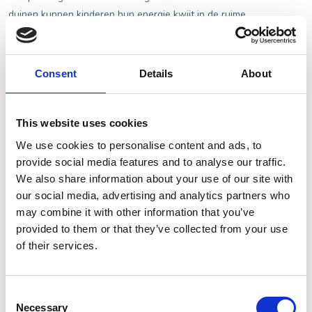
duinen kunnen kinderen hun energie kwijt in de ruime
speeltuin naast de herberg. Ondertussen genieten ouders
op het terras van een drankje of een lekkere lunch. Een
fijne plek om samen buiten te zijn en even helemaal tot
Consent
Details
About
rust te komen.
HERBERG DE DRIE LINDEN
This website uses cookies
We use cookies to personalise content and ads, to
provide social media features and to analyse our traffic.
We also share information about your use of our site with
our social media, advertising and analytics partners who
De Zwammenberg
may combine it with other information that you’ve
provided to them or that they’ve collected from your use
Bij De Zwammenberg in De Moer draait alles om gezellig
of their services.
buiten spelen. Vooral jonge kinderen kunnen hier hun hart
ophalen in de grote buitenspeeltuin. Van klimmen en
klauteren tot springen op het rode
Consent
Necessary
paddenstoelenspringkussen, er is volop ruimte om te
Selection