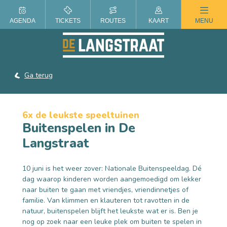
ZOMER IN DE LANGSTRAAT
AGENDA
TICKETS
ROUTES
KAART
MENU
Ga terug
6x de leukste speeltuinen
Buitenspelen in De
Langstraat
10 juni is het weer zover: Nationale Buitenspeeldag. Dé
dag waarop kinderen worden aangemoedigd om lekker
naar buiten te gaan met vriendjes, vriendinnetjes of
familie. Van klimmen en klauteren tot ravotten in de
natuur, buitenspelen blijft het leukste wat er is. Ben je
nog op zoek naar een leuke plek om buiten te spelen in