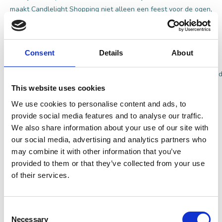
maakt Candlelight Shopping niet alleen een feest voor de ogen,
maar ook voor de maag!
Consent
Details
About
Foto's Candlelight shopping Heusden
This website uses cookies
We use cookies to personalise content and ads, to
provide social media features and to analyse our traffic.
We also share information about your use of our site with
Extra kerstinkopen? Dat kan!
our social media, advertising and analytics partners who
may combine it with other information that you’ve
provided to them or that they’ve collected from your use
Naast de gezellige kerstkraampjes zijn de winkels en
of their services.
horecagelegenheden in de vestingstad tijdens Candlelight
Shopping tot 22:00 geopend. Dit biedt nóg meer mogelijkheden
om unieke cadeaus te vinden of jezelf te trakteren. Maak er een
Consent
leuk uitje van samen met je dierbaren en ontdek de vele
Necessary
Selection