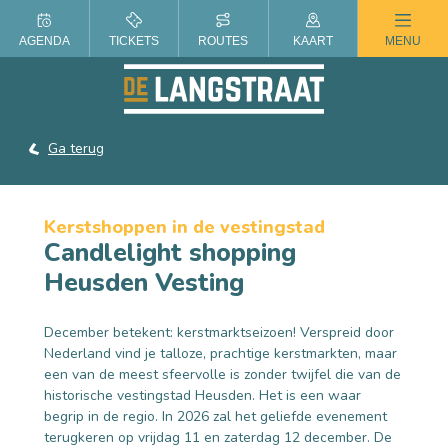
ZOMER IN DE LANGSTRAAT
AGENDA
TICKETS
ROUTES
KAART
MENU
Ga terug
Kerstshoppen in de vestingstad
Candlelight shopping
Heusden Vesting
December betekent: kerstmarktseizoen! Verspreid door
Nederland vind je talloze, prachtige kerstmarkten, maar
een van de meest sfeervolle is zonder twijfel die van de
historische vestingstad Heusden. Het is een waar
begrip in de regio. In 2026 zal het geliefde
evenement
terugkeren op vrijdag 11 en zaterdag 12 december. De