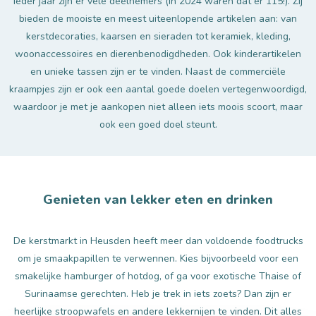
Ieder jaar zijn er vele deelnemers (in 2024 waren dat er 115!). Zij
bieden de mooiste en meest uiteenlopende artikelen aan: van
kerstdecoraties, kaarsen en sieraden tot keramiek, kleding,
woonaccessoires en dierenbenodigdheden. Ook kinderartikelen
en unieke tassen zijn er te vinden. Naast de commerciële
kraampjes zijn er ook een aantal goede doelen vertegenwoordigd,
waardoor je met je aankopen niet alleen iets moois scoort, maar
ook een goed doel steunt.
Genieten van lekker eten en drinken
De kerstmarkt in Heusden heeft meer dan voldoende foodtrucks
om je smaakpapillen te verwennen. Kies bijvoorbeeld voor een
smakelijke hamburger of hotdog, of ga voor exotische Thaise of
Surinaamse gerechten. Heb je trek in iets zoets? Dan zijn er
heerlijke stroopwafels en andere lekkernijen te vinden. Dit alles