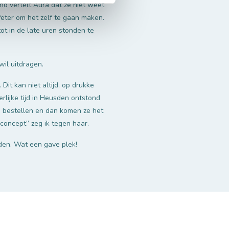
d vertelt Aura dat ze niet weet
Peter om het zelf te gaan maken.
ot in de late uren stonden te
wil uitdragen.
it kan niet altijd, op drukke
rlijke tijd in Heusden ontstond
ne bestellen en dan komen ze het
concept’’ zeg ik tegen haar.
en. Wat een gave plek!