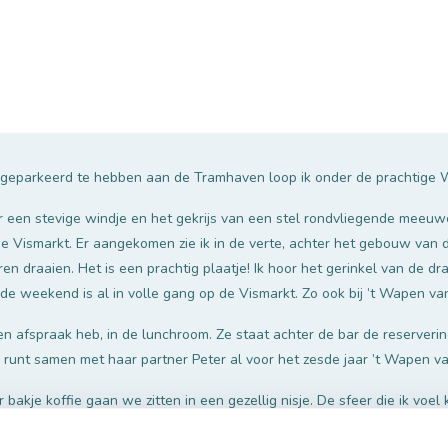
 geparkeerd te hebben aan de Tramhaven loop ik onder de prachtige W
een stevige windje en het gekrijs van een stel rondvliegende meeuwe
de Vismarkt. Er aangekomen zie ik in de verte, achter het gebouw van
 draaien. Het is een prachtig plaatje! Ik hoor het gerinkel van de dra
e weekend is al in volle gang op de Vismarkt. Zo ook bij ’t Wapen v
en afspraak heb, in de lunchroom. Ze staat achter de bar de reserverin
 runt samen met haar partner Peter al voor het zesde jaar ’t Wapen 
bakje koffie gaan we zitten in een gezellig nisje. De sfeer die ik voel 
nd is maar liefst 375 jaar oud, het dateert uit 1648. ‘’Het is niet altij