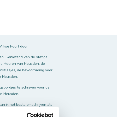
ijkse Poort door.
n. Genietend van de statige
 de Heeren van Heusden, de
nkflesjes, de bevoorrading voor
an Heusden.
gsbordjes te schrijven voor de
van Heusden.
kan ik het beste omschrijven als
d een eetgelegenheid geweest’’,