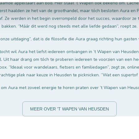
aamde appeltaart aan bod. Hier staat ’t Wapen óók bekend om. Lachen
Eerst haalden ze het van de groothandel, maar tóch besloten Aura en 
af. Ze werden in het begin overrompeld door het succes, waardoor ze t
bakken. ‘’Máár dit werd nog steeds met alle liefde gedaan’’, roept ze.
onze uitdaging’’, dat is de filosofie die Aura graag richting hun gasten 
ocht wil Aura het liefst iedereen ontvangen in ’t Wapen van Heusden. D
 Uit haar drang om tóch te proberen iedereen te voorzien van een hee
ox. ‘’Ideaal voor wandelaars, fietsers en familiedagen’’, zegt ze, onli
rachtige plek naar keuze in Heusden te picknicken. ‘’Wat een supertof 
om Aura met zoveel energie te horen praten over ’t Wapen van Heusd
MEER OVER 'T WAPEN VAN HEUSDEN