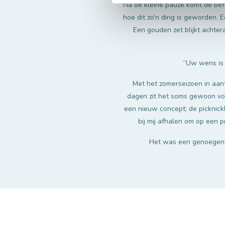
Na de kleine pauze komt de bef
hoe dit zo’n ding is geworden. 
Een gouden zet blijkt achter
‘’Uw wens is 
Met het zomerseizoen in aant
dagen zit het soms gewoon vol.
een nieuw concept; de picknickb
bij mij afhalen om op een p
Het was een genoegen 