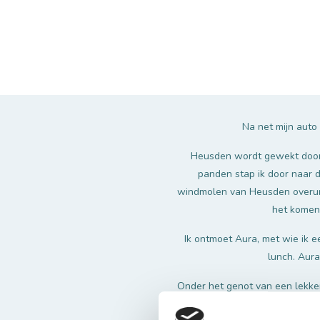
Na net mijn auto
Heusden wordt gewekt door 
panden stap ik door naar 
windmolen van Heusden overuren
het komend
Ik ontmoet Aura, met wie ik e
lunch. Aura
Onder het genot van een lekker 
knus en karakteristiek. Het pa