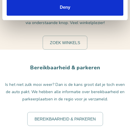
galeries in de omgeving. Zowel in Waalwijk, Heusden als andere
Deny
dorpen in de omgeving zoals Loon op Zand, Kaatsheuvel en
Drunen. Benieuwd naar alle shopadresjes in de regio? Je vindt ze
via onderstaande knop. Veel winkelplezier!
ZOEK WINKELS
Bereikbaarheid & parkeren
Is het niet zulk mooi weer? Dan is de kans groot dat je toch even
de auto pakt. We hebben alle informatie over bereikbaarheid en
parkeerplaatsen in de regio voor je verzameld.
BEREIKBAARHEID & PARKEREN