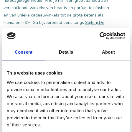
horecagelegenheden vind je hier een groot aanbod aan
verschillende winkels: van beauty en parfum tot fashion
en van unieke cadeauwinkels tot de grote ketens als
Hema en H&M. Ga bijvoorbeeld eens langs
Slijterij De
Langstraat
, waar ze naast een hoop keuze in bieren,
wijnen en sterke dranken ook twee speciale
streeklikeuren hebben ontwikkeld. Of shop je nieuwe
outfit bij elkaar bij het alom bekende
Van Dijk
.
Consent
Details
About
This website uses cookies
We use cookies to personalise content and ads, to
provide social media features and to analyse our traffic.
Winkelen in Heusden Vesting
We also share information about your use of our site with
Ook in het centrum van Heusden kun je met gemak een
our social media, advertising and analytics partners who
dagje winkelend spenderen! Je vindt hier unieke
may combine it with other information that you’ve
provided to them or that they’ve collected from your use
boetiekjes, kunstgaleries, antiekzaakjes, mode en zaakjes
of their services.
vol lekkernijen.
Stadsslijterij Heusden (De Waterdrager)