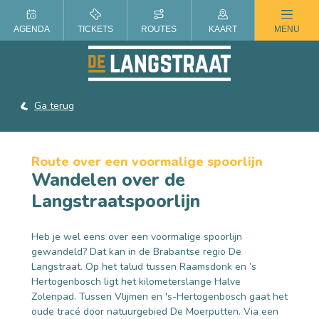
ZOMER IN DE LANGSTRAAT
AGENDA
TICKETS
ROUTES
KAART
MENU
Ga terug
Route over een voormalige spoorlijn
Wandelen over de
Langstraatspoorlijn
Heb je wel eens over een voormalige spoorlijn
gewandeld? Dat kan in de Brabantse regio De
Langstraat. Op het talud tussen Raamsdonk en ’s
Hertogenbosch ligt het kilometerslange Halve
Zolenpad. Tussen Vlijmen en 's-Hertogenbosch gaat het
oude tracé door natuurgebied De Moerputten. Via een