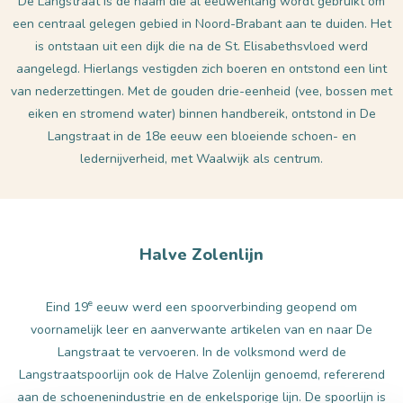
De Langstraat is de naam die al eeuwen­lang wordt gebruikt om
een centraal ge­legen gebied in Noord-Brabant aan te duiden. Het
is ont­staan uit een dijk die na de St. Elisabeths­vloed werd
aangelegd. Hierlangs vestig­den zich boeren en ontstond een lint
van nederzettingen. Met de gouden drie-een­heid (vee, bossen met
eiken en stromend water) binnen handbereik, ontstond in De
Langstraat in de 18e eeuw een bloeiende schoen- en
ledernijverheid, met Waalwijk als centrum.
Halve Zolenlijn
e
Eind 19
eeuw werd een spoorverbinding geopend om
voornamelijk leer en aanverwante artikelen van en naar De
Langstraat te vervoeren. In de volksmond werd de
Langstraatspoorlijn ook de Halve Zolenlijn genoemd, refererend
aan de schoenenindustrie en de enkelsporige lijn. De spoorlijn is