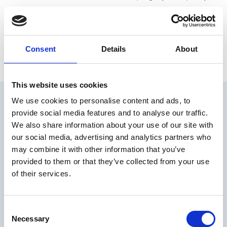
niet meer in gebruik en doet nu dienst als populair wandel- en
fietspad, met langs de route diverse spoorhuisjes, spoorbruggen,
kunstwerken, rustpunten en informatieborden.
Consent
Details
About
This website uses cookies
De Moerputten
We use cookies to personalise content and ads, to
provide social media features and to analyse our traffic.
Tussen Vlijmen en ’s-Hertogenbosch doorsnijdt de voormalige
We also share information about your use of our site with
spoorlijn natuurgebied De Moerputten. Dit is één van de weinige
our social media, advertising and analytics partners who
overgebleven laagveenmoerrassen in zuidelijk Nederland. Op het
may combine it with other information that you’ve
houten vlonderpad en de prachtig gerestaureerde, 600 meter
provided to them or that they’ve collected from your use
lange, okergele Moerputten(spoor)brug, die staat op grote stenen
of their services.
pijlers, geniet je van bijzonder flora en fauna. Aan de voet van de
Moerputtenbrug is een plateau in het water aangelegd voor het
beroemde zijaanzicht van de brug. Een prachtige plek om de
Consent
Necessary
mooiste foto’s te maken.
Selection