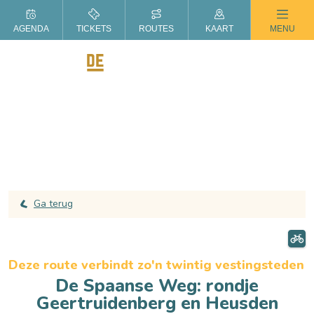
ZOMER IN DE LANGSTRAAT
AGENDA
TICKETS
ROUTES
KAART
MENU
Ga terug
Deze route verbindt zo'n twintig vestingsteden
De Spaanse Weg: rondje
Geertruidenberg en Heusden