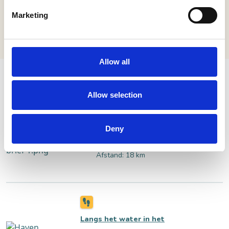
Marketing
Allow all
ANDERE ROUTES IN DE BUURT
Allow selection
Deny
De Verdoemde Brief
Afstand: 18 km
Langs het water in het