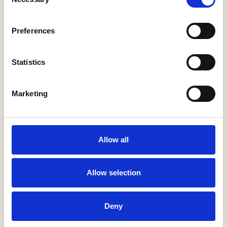
VOORDAT JE START
Selection
Laarzen zijn handig, het kan hier super nat zijn!
Preferences
Zet je GPS aan, want sommige paadjes spelen graag
verstoppertje (download het navigatiebestand via de
knop 'Download GPX bovenaan de pagina).
Statistics
Kom je koeien of schapen tegen? Houd dan 25 meter
afstand.
Marketing
ROUTES EN TIPS
Allow all
Startpunt
Winterdijk 1, 5161 PH
1
Allow selection
Sprang-Capelle,
Nederland
Deny