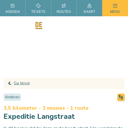
ZOMER IN DE LANGSTRAAT
AGENDA
TICKETS
ROUTES
KAART
MENU
Ga terug
Kinderen
3,5 kilometer - 3 missies - 1 route
Expeditie Langstraat