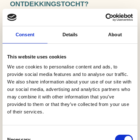
ONTDEKKINGSTOCHT?
Wist je dat hier vroeger een enorme laag veen lag? Dat is
eigenlijk een soort planten-pannenkoek van oude planten
die niet konden wegrotten omdat alles zó nat was. Mensen
Consent
Details
About
groeven dat veen eruit en gebruikten het als brandstof. Ze
noemden het turf: een soort superoude, modderige
energiereep voor hun haarden. Je loopt hier ook door een
This website uses cookies
slagenlandschap. Dat zijn hele lange, smalle stroken land
We use cookies to personalise content and ads, to
tussen sloten. Honderden jaren geleden maakten boeren
provide social media features and to analyse our traffic.
die om op te kunnen werken. Aan de randen zie je vaak
We also share information about your use of our site with
rijen elzenbomen staan. Die houden de oevers stevig vast,
our social media, advertising and analytics partners who
zodat ze niet wegspoelen. Dus kijk goed om je heen tijdens
may combine it with other information that you’ve
de wandeling. Dit landschap zit bomvol oude verhalen… en
provided to them or that they’ve collected from your use
jij wandelt er dwars doorheen!
of their services.
Klik bovenaan de pagina op 'Download PDF' om het
routeboekje digitaal te downloaden.
Consent
Necessary