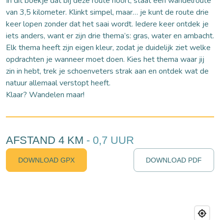
In dit boekje dat bij deze route hoort, staat één wandelroute
van 3,5 kilometer. Klinkt simpel, maar… je kunt de route drie
keer lopen zonder dat het saai wordt. Iedere keer ontdek je
iets anders, want er zijn drie thema’s: gras, water en ambacht.
Elk thema heeft zijn eigen kleur, zodat je duidelijk ziet welke
opdrachten je wanneer moet doen. Kies het thema waar jij
zin in hebt, trek je schoenveters strak aan en ontdek wat de
natuur allemaal verstopt heeft.
Klaar? Wandelen maar!
AFSTAND 4 KM
- 0,7 UUR
DOWNLOAD GPX
DOWNLOAD PDF