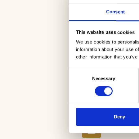
Nationaal park De Loonse e
veel plekken ongestoord waa
Consent
maken ieder bezoek weer ee
Volg de groene mtb-symbolen 
This website uses cookies
Let op! Om te mountainbike
We use cookies to personalis
information about your use of
other information that you’ve
ROUTES EN TIPS
Consent
Necessary
Selection
1
Deny
2