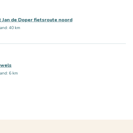
t Jan de Doper fietsroute noord
and: 40 km
uwels
and: 6 km