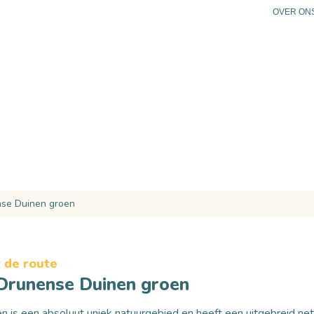
OVER ON
N
PLAN JE BEZOEK
PRAKTISCHE INFO
AG
se Duinen groen
 de route
Drunense Duinen groen
en
is een absoluut uniek natuurgebied en heeft een uitgebreid net