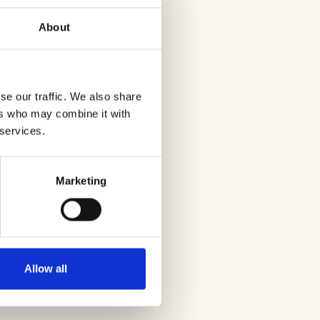
t-Europa. De wind kan op
 wisselen van de seizoenen,
About
e route
!
se our traffic. We also share
ers who may combine it with
 services.
Marketing
Allow all
nt)