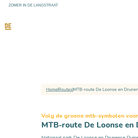
ZOMER IN DE LANGSTRAAT
ONTDEKKEN
ACTIEF ZIJ
Home
Routes
MTB-route De Loonse en Drunen
Volg de groene mtb-symbolen voor
MTB-route De Loonse en 
Nationaal park De Loonse en Drunense Duin