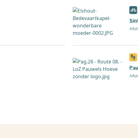
Sin
Afst
Pa
Afst