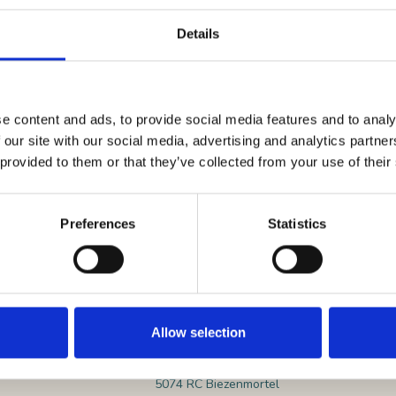
n Drunense Duinen is een van de grootste stuifzandgebieden van Wes
ien en dat zorgt voor een steeds veranderend landschap. Dat, en het
Details
n nieuwe belevenis.
voor de route. Wil je toch meer uitdaging? Kijk dan eens bij
de zwart
n in De Loonse en Drunense Duinen heb je een
MTB-vignet
nodig.
e content and ads, to provide social media features and to analy
 our site with our social media, advertising and analytics partn
 provided to them or that they’ve collected from your use of their
Preferences
Statistics
Startpunt
Oude Bosschebaan 11, 5074 RC Biezenmortel, Nederland
Allow selection
Eetcafé De Rustende Jager (infopu
Oude Bosschebaan 11
5074 RC Biezenmortel