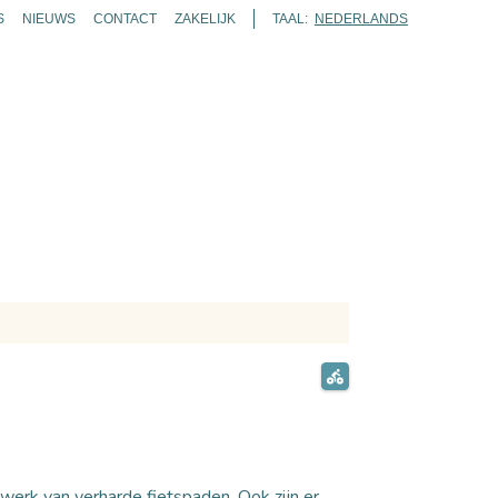
S
NIEUWS
CONTACT
ZAKELIJK
TAAL:
NEDERLANDS
ENDA
TICKETS
ROUTES
KAART
ZOEKEN
werk van verharde fietspaden. Ook zijn er