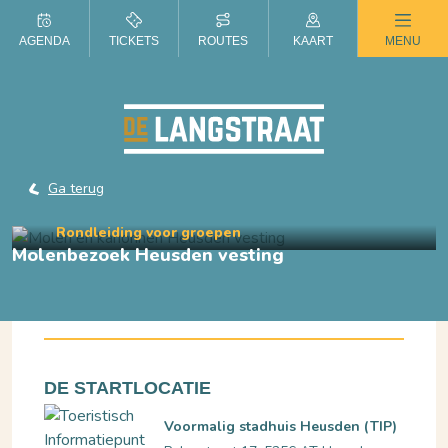
ZOMER IN DE LANGSTRAAT
AGENDA
TICKETS
ROUTES
KAART
MENU
Ga terug
Rondleiding voor groepen
Molenbezoek Heusden vesting
vanaf €57,50 per groep
DE STARTLOCATIE
Voormalig stadhuis Heusden (TIP)