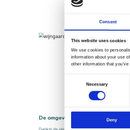
Consent
This website uses cookies
We use cookies to personalis
information about your use of
other information that you’ve
Consent
Necessary
Selection
De omgeving ontdekken vanuit Het
Deny
Dankzij de ideale ligging de natuurrijke Langstra