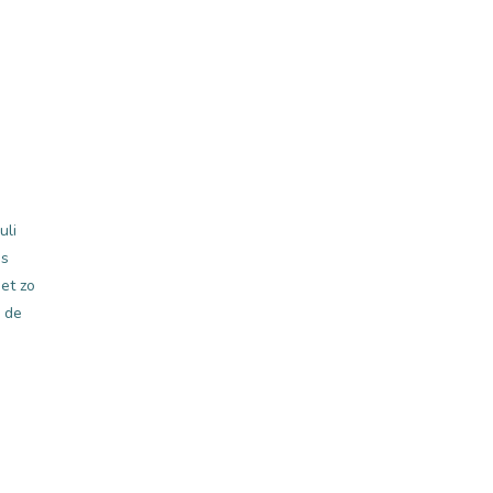
uli
is
et zo
k de