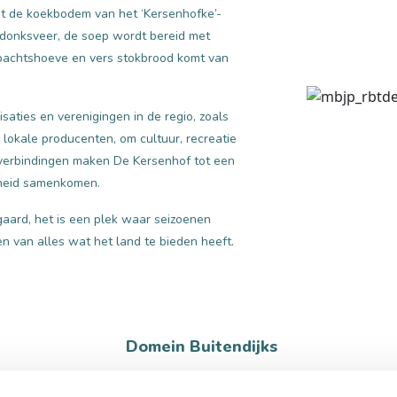
t de koekbodem van het ‘Kersenhofke’-
sdonksveer, de soep wordt bereid met
achtshoeve en vers stokbrood komt van
ties en verenigingen in de regio, zoals
okale producenten, om cultuur, recreatie
verbindingen maken De Kersenhof tot een
nheid samenkomen.
aard, het is een plek waar seizoenen
en van alles wat het land te bieden heeft.
Domein Buitendijks
Domein Buitendijks
, de wijngaard van De Kers