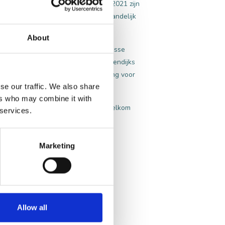
oeien. Sinds de eerste aanplant in 2021 zijn
door de wijnen zowel lokaal als landelijk
About
arieerd aanbod aan wijnen: van frisse
 mousserende varianten. Domein Buitendijks
n eigen oogst — een unieke ervaring voor
se our traffic. We also share
ers who may combine it with
rste van eigen oogst. Iedereen is welkom
 services.
Marketing
Allow all