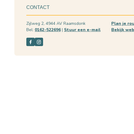
CONTACT
Zijlweg 2, 4944 AV Raamsdonk
Plan je ro
Bel:
0162-522696
|
Stuur een e-mail
Bekijk web