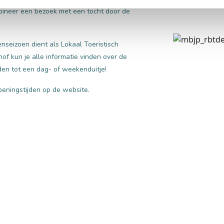
bineer een bezoek met een tocht door de
nseizoen dient als Lokaal Toeristisch
of kun je alle informatie vinden over de
iden tot een dag- of weekenduitje!
eningstijden op de website.