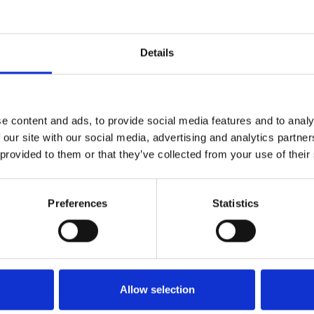
aarde waar de lekkerste en fruitigste druiven gr
de jaargangen al meerdere keren bekroond, waar
erkenning krijgen.
Details
Bezoekers kunnen hier kennismaken met een gev
witte wijnen en fruitige rosé tot sprankelende
staat voor passie, vakmanschap en de smaak va
e content and ads, to provide social media features and to analy
liefhebbers van wijn en streekproducten.
 our site with our social media, advertising and analytics partn
De passie voor het product zorgt voor het lekke
 provided to them or that they’ve collected from your use of their
om hier van mee te genieten!
Preferences
Statistics
ONTDEK DOMEIN BUITENDIJKS
 Kersenhof
Allow selection
at is De Kersenhof een fijne tussenstop