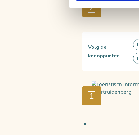
2
1
Volg de
knooppunten
1
1