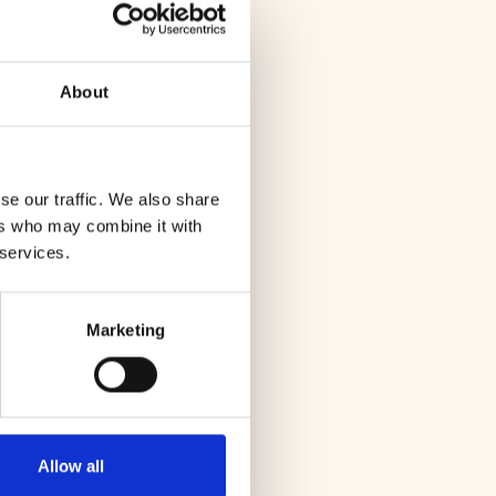
rland in de stoep liggen. Dit
r Gunter Demnig (Berlijn,
or de nazi’s verdreven,
ine in maar liefst 22 landen.
About
de route vanaf ieder
n vermeld kun je de auto
se our traffic. We also share
ers who may combine it with
 services.
Marketing
atiepunt (TIP)
Allow all
nt (TIP)