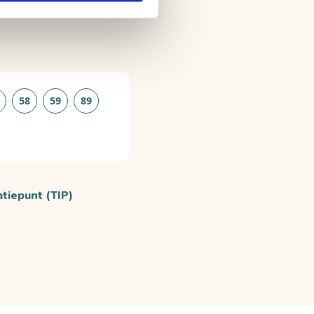
58
59
89
atiepunt (TIP)