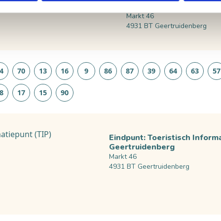
Geertruidenberg
Markt 46
4931 BT Geertruidenberg
4
70
13
16
9
86
87
39
64
63
57
8
17
15
90
Eindpunt: Toeristisch Inform
Geertruidenberg
Markt 46
4931 BT Geertruidenberg