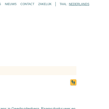
S
NIEUWS
CONTACT
ZAKELIJK
TAAL:
NEDERLANDS
ENDA
TICKETS
ROUTES
KAART
ZOEKEN
ekens in Geertruidenberg, Raamsdonksveer en