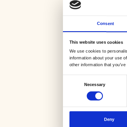
Je hebt ze vast wel eens gezi
zijn Stolpersteine, Duits voo
1947). De kleine gedenktek
gedeporteerd, vermoord of to
Consent
Wandel de route en laat de 
De route volgt knooppunten 
This website uses cookies
willekeurig knooppunt te sta
We use cookies to personalis
parkeren.
information about your use of
other information that you’ve
ROUTES EN TIPS
Consent
Necessary
Selection
1
Deny