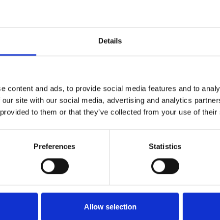
en: die kleine, goudkleurige tegeltjes die op diverse plekken in in Nede
r ‘struikelsteen’. De ‘Struikelsteen’ is een project van Duitse kunstenaa
ens worden voor huizen geplaatst waar mensen hebben gewoond die do
t zelfmoord gedreven zijn. Wereldwijd liggen er ruim 61.000 Stolperste
Details
geschiedenis op je inwerken.
van het wandelroutenetwerk Brabant West, waardoor het mogelijk is 
rten. Kom je met de auto? In de buurt van het startpunt dat wij hebbe
e content and ads, to provide social media features and to analy
 our site with our social media, advertising and analytics partn
 provided to them or that they’ve collected from your use of their
Preferences
Statistics
Startpunt: Toeristisch Inform
Geertruidenberg
Markt 46
4931 BT Geertruidenberg
Allow selection
Toeristisch Informatiepu