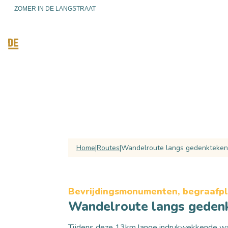
ZOMER IN DE LANGSTRAAT
ONTDEKKEN
ACTIEF ZIJ
Home
Routes
Wandelroute langs gedenkteken
Bevrijdingsmonumenten, begraafp
Wandelroute langs geden
Tijdens deze 13km lange indrukwekkende wan