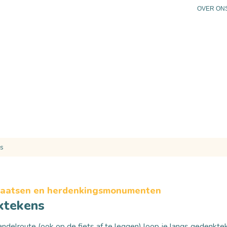
OVER ON
N
PLAN JE BEZOEK
PRAKTISCHE INFO
AG
s
laatsen en herdenkingsmonumenten
ktekens
delroute (ook op de fiets af te leggen) loop je langs gedenkt