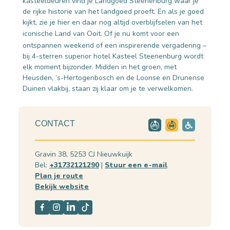
kasteeldeuren vind je Landgoed Steenenburg waar je
de rijke historie van het landgoed proeft. En als je goed
kijkt, zie je hier en daar nog altijd overblijfselen van het
iconische Land van Ooit.
Of je nu komt voor een
ontspannen weekend of een inspirerende vergadering –
bij 4-sterren superior hotel Kasteel Steenenburg wordt
elk moment bijzonder. Midden in het groen, met
Heusden, ’s-Hertogenbosch en de Loonse en Drunense
Duinen vlakbij, staan zij klaar om je te verwelkomen.
CONTACT
Gravin 38, 5253 CJ Nieuwkuijk
Bel:
+31732121290
|
Stuur een e-mail
Plan je route
Bekijk website