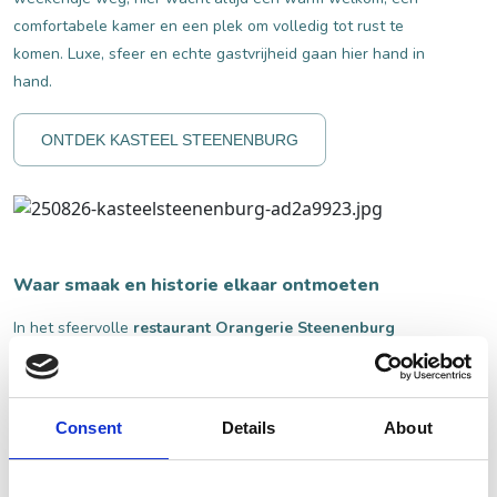
comfortabele kamer en een plek om volledig tot rust te
komen. Luxe, sfeer en echte gastvrijheid gaan hier hand in
hand.
ONTDEK KASTEEL STEENENBURG
Waar smaak en historie elkaar ontmoeten
In het sfeervolle
restaurant Orangerie Steenenburg
draait alles om seizoensgebonden ingrediënten, klassieke
smaken en een liefdevolle touch van de chef. De open
keuken nodigt uit om een kijkje te nemen achter de
Consent
Details
About
schermen, terwijl de gerechten met passie en
vakmanschap worden bereid.