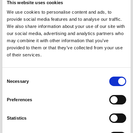
This website uses cookies
Of het nu gaat om een ontspannen lunch of een
uitgebreid diner, hier wacht een culinaire ervaring in een
We use cookies to personalise content and ads, to
unieke, groene omgeving. Laat je verrassen door de
provide social media features and to analyse our traffic.
Nederlandse keuken met een wereldse twist, waarbij elk
We also share information about your use of our site with
our social media, advertising and analytics partners who
seizoen een nieuw verhaal vertelt op de menukaart en
may combine it with other information that you’ve
smaken perfect passen bij het moment.
provided to them or that they’ve collected from your use
Bij Orangerie Steenenburg is eten niet alleen een maaltijd,
of their services.
maar een beleving.
Consent
ONTDEK ORANGERIE STEENENBURG
Necessary
Selection
Preferences
Ontdek de omgeving vanuit Kasteel
Statistics
Steenenburg
De omgeving van Kasteel Steenenburg ademt historie,