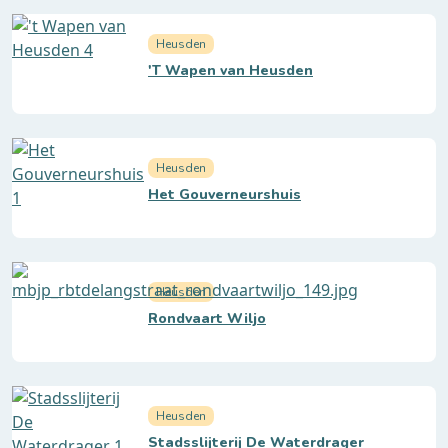
Heusden
'T Wapen van Heusden
Heusden
Het Gouverneurshuis
Heusden
Rondvaart Wiljo
Heusden
Stadsslijterij De Waterdrager