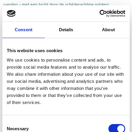
panden – met een tocht door de schilderachtige polders
en het omliggende rivierenlandschap. Of je nu gaat voor
historie, natuur, gezellig winkelen of culinair genieten: in
Heusden vind je alles voor een onvergetelijke ervaring.
Consent
Details
About
Blijf je wat langer? De stad en haar omgeving bieden
volop comfortabele overnachtingsmogelijkheden,
This website uses cookies
variërend van sfeervolle B&B’s tot bijzondere locaties met
We use cookies to personalise content and ads, to
uitzicht op de vesting.
provide social media features and to analyse our traffic.
Plan je bezoek en ontdek zelf waarom Heusden, dé plek is
We also share information about your use of our site with
om te wandelen, fietsen, varen en nog veel meer!
our social media, advertising and analytics partners who
may combine it with other information that you’ve
provided to them or that they’ve collected from your use
OVERNACHTEN IN HEUSDEN
of their services.
Consent
Necessary
Selection