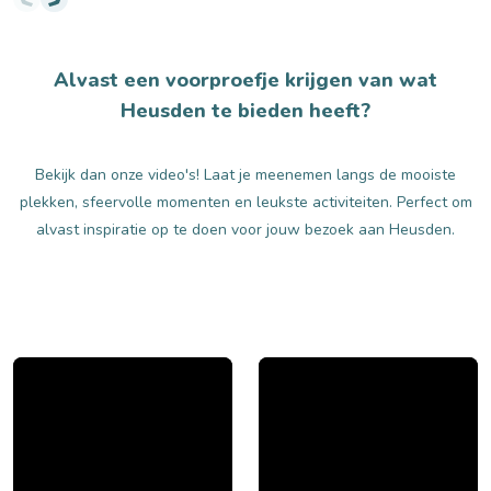
compleet weekendje weg of een
vind je rust, cultuur
(mini)vakantie. Het avontuur stopt niet bij de
afstand van elkaar. D
uitgang van het park. We hebben de 14
Alvast een voorproefje krijgen van wat
leukste activiteiten in de buurt van de Efteling
Heusden te bieden heeft?
voor je verzameld. Door Linda Savelkouls
Bekijk dan onze video's! Laat je meenemen langs de mooiste
plekken, sfeervolle momenten en leukste activiteiten. Perfect om
alvast inspiratie op te doen voor jouw bezoek aan Heusden.