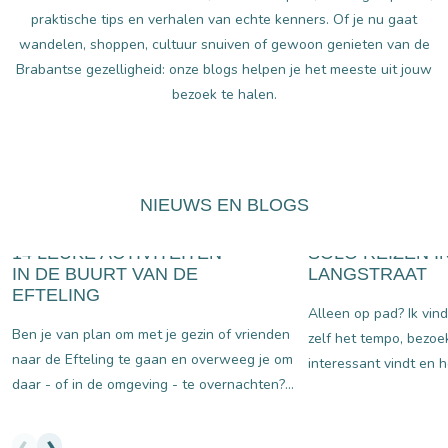
praktische tips en verhalen van echte kenners. Of je nu gaat
wandelen, shoppen, cultuur snuiven of gewoon genieten van de
Brabantse gezelligheid: onze blogs helpen je het meeste uit jouw
bezoek te halen.
NIEUWS EN BLOGS
23 juli 2025
23 juli 2026
14 LEUKE ACTIVITEITEN
SOLO REIZEN I
IN DE BUURT VAN DE
LANGSTRAAT
EFTELING
Alleen op pad? Ik vind
Ben je van plan om met je gezin of vrienden
zelf het tempo, bezoek
naar de Efteling te gaan en overweeg je om
interessant vindt en h
daar - of in de omgeving - te overnachten?
spontaan van koers t
Goed idee! De regio rondom het attractiepark
Langstraat nou net de 
biedt namelijk volop mogelijkheden voor een
een geslaagde solotri