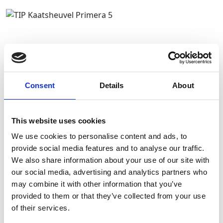
Waar de magie even verder gaat
Bij Primera Kaatsheuvel gaat de magie van de Efteling nog
heel even door. In de speciale themahoek proef je direct
Consent
Details
About
de sfeer van De Langstraat en van de Efteling. De laars
van Kleinduimpje en een zingende Efteling paddenstoel
pronken tussen de folders en andere informatie stukken
This website uses cookies
en maken het een opvallend decor in de winkel.
We use cookies to personalise content and ads, to
provide social media features and to analyse our traffic.
Wie op zoek is naar inspiratie voor een mooie wandeling,
We also share information about your use of our site with
een fietstocht of een cultureel bezoek aan een van de
our social media, advertising and analytics partners who
steden in De Langstraat, vindt hier volop ideeën. Primera
may combine it with other information that you’ve
Kaatsheuvel is daarmee niet alleen een winkel, maar ook
provided to them or that they’ve collected from your use
een plek om plannen te maken en je te laten inspireren en
of their services.
waar kinderen zich nog heel even bevinden in de sfeer van