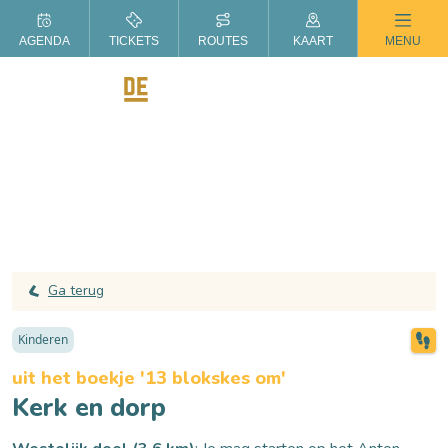
ZOMER IN DE LANGSTRAAT
AGENDA
TICKETS
ROUTES
KAART
MENU
Ga terug
Kinderen
uit het boekje '13 blokskes om'
Kerk en dorp