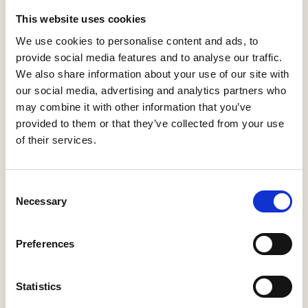
ROUTES EN TIPS
This website uses cookies
We use cookies to personalise content and ads, to
Startpunt
provide social media features and to analyse our traffic.
President Kennedyplein,
1
We also share information about your use of our site with
5171 BW Kaatsheuvel,
our social media, advertising and analytics partners who
Nederland
may combine it with other information that you’ve
provided to them or that they’ve collected from your use
of their services.
Volg de knooppunten
54
52
52
Consent
Necessary
Selection
Primera
Kaatsheuvel
2
(TIP)
Preferences
Hoofdstraat 76
5171 DE Kaatsheuvel
Statistics