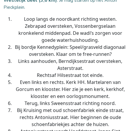
Westelijk deel (3,6 km)
: Je mag starten op het Anton
Pieckplein.
Loop langs de noordkant richting westen.
Zebrapad oversteken, Vossenbergselaan
kronkelend middenpad. De wadi’s zorgen voor
goede waterhuishouding.
Bij bordje Kennedyplein: Speel/grasveld diagonaal
oversteken. Klaar om te free-runnen?
Links aanhouden, Berndijksestraat oversteken,
Asterstraat.
Rechtsaf Hilsestraat tot einde.
Even links en rechts. Kerk HH. Martelaren van
Gorcum en klooster. Hier zie je een kerk, kerkhof,
klooster en een oorlogsmonument.
Terug, links Sweensstraat richting noord.
Bij Kruising met oud schoenfabriek einde straat,
rechts Antoniusstraat. Hier beginnen de oude
schoenfabriekjes achter de huizen.