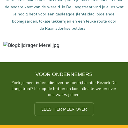
de andere kant van de wereld. In De Langstraat vind je alles wat
je nodig hebt voor een geslaagde (lente)dag: bloeiende
boomgaarden, lokale lekkernijen en een leuke route door
de Raamsdonkse polders.
VOOR ONDERNEMERS
Zoek je meer informatie over het bedrijf achter Bezoek De
Langstraat? Klik op de button en kom alles te weten over
ons wat wij doen.
LEES HIER MEER OVER