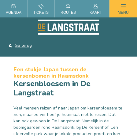
ZOMER IN DE LANGSTRAAT
AGENDA
TICKETS
ROUTES
KAART
MENU
Ga terug
Een stukje Japan tussen de
kersenbomen in Raamsdonk
Kersenbloesem in De
Langstraat
Veel mensen reizen af naar Japan om kersenbloesem te
zien, maar zo ver hoef je helemaal niet te reizen. Dat
kan ook gewoon in De Langstraat. Namelijk in de
boomgaarden rond Raamsdonk, bij De Kersenhof. Een
sfeervolle plek waar je lokale producten proeft en kan