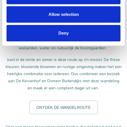
Wandelroute 'Door de Raamsdonkse Polders'
Allow selection
Wil je het meeste uit je bezoek halen, dan is de route ‘Door
Deny
de Raamsdonkse polders’ een aanrader. Deze wandelroute neemt
je mee door het landschap van De Langstraat: uitgestrekte
weilanden, water en natuurlijk de boomgaarden.
Juist in de lente en zomer is deze route op z’n mooist. De frisse
kleuren, bloeiende bloemen en rustige omgeving maken het een
heerlijke combinatie voor iedereen. Dus combineer een bezoek
aan De Kersenhof en Domein Buitendijks met deze wandeling
en maak er een compleet dagje uit van.
ONTDEK DE WANDELROUTE
Voor een mooie bloesemervaring hoef je dus helemaal niet naar