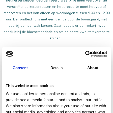
het kersenseizoen georganiseerd waarbij je meer leert over de
verschillende kersenrassen en het proces. Je moet het vooraf
reserveren en het kan alleen op weekdagen tussen 9.00 en 12.00
uur. De rondleiding is met een treintje door de boomgaard, met
daarbij een puntzak kersen. Daarnaast is er een imkerij, wat
aansluit bij de bloesemperiode en om de beste kwaliteit kersen te
krijgen.
ONTDEK DE KERSENHOF
Consent
Details
About
This website uses cookies
We use cookies to personalise content and ads, to
Domein Buitendijks
provide social media features and to analyse our traffic.
We also share information about your use of our site with
En dan zijn kersen niet eens het enige lokale
our social media, advertising and analytics partners who