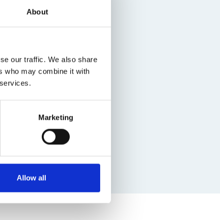
s miljoen gulden, maar mede als
About
k een reconstructie van de
oude stadshaven werd hersteld
asis van de plattegrond van
rden in ere hersteld. Heusden
se our traffic. We also share
ewoond en gewerkt.
ers who may combine it with
 services.
en in 1975 de Nationale
Europa Nostra'. Maar er was ook
concessies gedaan aan de
Marketing
estauratie van de vesting een
De soldaten van weleer hebben
Allow all