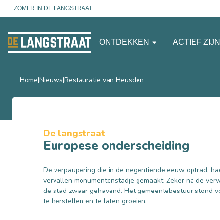
ZOMER IN DE LANGSTRAAT
ONTDEKKEN
ACTIEF ZIJ
Home
Nieuws
Restauratie van Heusden
De langstraat
Europese onderscheiding
De verpaupering die in de negentiende eeuw optrad, h
vervallen monumentenstadje gemaakt. Zeker na de ver
de stad zwaar gehavend. Het gemeentebestuur stond vo
te herstellen en te laten groeien.