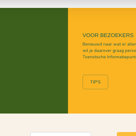
VOOR BEZOEKERS
Benieuwd naar wat er allem
wil je daarover graag persoo
Toeristische Informatiepunt
TIP'S