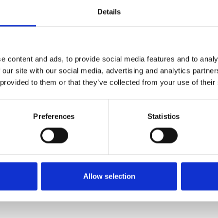
nkelijk waren de kosten van dit grootschalige project geraamd op ze
Details
tand in de jaren tachtig werd het budget vele malen overschreden. Oo
el van de restauratie. Twee stadspoorten werden herbouwd, en de 
04 uit te graven. De omliggende woningen werden geconstrueerd op b
796 daterende Visbank en het in in 1904 afgebroken Commiezenhuis we
e content and ads, to provide social media features and to analy
openluchtmuseum worden, maar een stad waarin ook gewoon wordt g
 our site with our social media, advertising and analytics partn
 provided to them or that they’ve collected from your use of their
 waarop de stad de restauratie ter hand had genomen, ontving Heusd
hoogste Europese onderscheiding op dit gebied, de restauratieprijs '
aakt door de grote kostenoverschrijdingen. Daarom werden rond 1980 
Preferences
Statistics
van het restauratieproject. Toch is de keuze voor een grootschalige r
rote aantal mensen dat jaarlijks een bezoek brengt aan de vesting. 
plaatsgemaakt voor kunstliefhebbers en watersporters.
Allow selection
MEER OVER VESTINGSTAD HEUSDEN