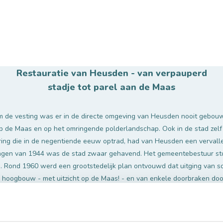
Restauratie van Heusden - van verpauperd
stadje tot parel aan de Maas
 om de vesting was er in de directe omgeving van Heusden nooit gebo
op de Maas en op het omringende polderlandschap. Ook in de stad zel
ring die in de negentiende eeuw optrad, had van Heusden een verva
ngen van 1944 was de stad zwaar gehavend. Het gemeentebestuur sto
n. Rond 1960 werd een grootstedelijk plan ontvouwd dat uitging van s
n hoogbouw - met uitzicht op de Maas! - en van enkele doorbraken do
Onder druk van de Rijksdienst voor Monumentenzorg verdween dit pla
 bureau van de architecten Zuiderhoek en Peetoom in de arm nam. Zi
en oude kaarten en plattegronden als uitgangspunt voor hun werk. De