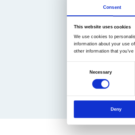
nam een aanvang in 1968. Aanva
Consent
gevolg van de hoge rentes
vestingwallen vormde onderde
door het wandelpark uit 19
This website uses cookies
Blaeu uit 1649. Ook de uit 1
We use cookies to personalis
mocht zeker geen 
information about your use of
other information that you’ve
Voor de grondige wijze
Monumentenprijs en in 1978 de 
Consent
kritiek, vooral veroorz
Necessary
Selection
oorspronkelijke bedoelingen 
goede geweest, getuige het g
Deny