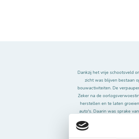
Dankzij het vrije schootsveld
zicht was blijven bestaan 
bouwactiviteiten. De verpaupe
Zeker na de oorlogsverwoesti
herstellen en te laten groeie
auto's. Daarin was sprake va
van goede verbindingswegen. 
gemeente het stedenbouwkundig
structuur van de stad, en nam