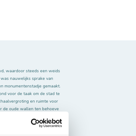
uwd, waardoor steeds een weids
f was nauwelijks sprake van
llen monumentenstadje gemaakt.
nd voor de taak om de stad te
chaalvergroting en ruimte voor
or de oude wallen ten behoeve
n echter van tafel, waarop de
j respecteerden de historische
 uitvoering van de restauratie