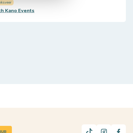
ksveer
ch Kano Events
UUR