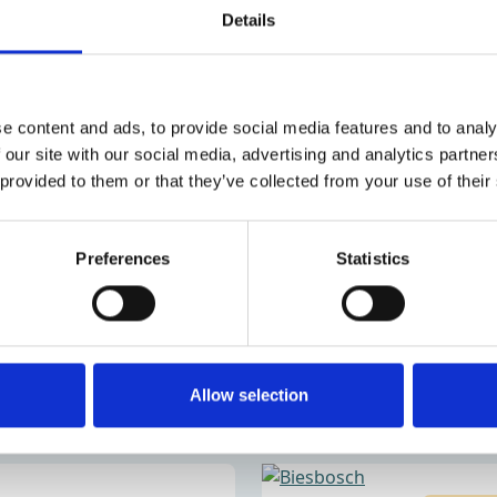
Details
en te beleven. In de wirwar van kreken,
activiteit een echte expeditie. De ideale
e content and ads, to provide social media features and to analy
. Voor een Biesboschexpeditie kun je
 our site with our social media, advertising and analytics partn
nder begeleiding van een Biesboschgids.
 provided to them or that they’ve collected from your use of their
an de natuur en de stilte... en misschien
Preferences
Statistics
Allow selection
BOOTVERHUUR