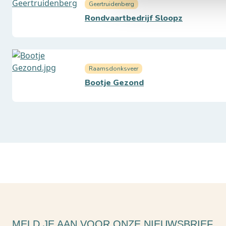
Geertruidenberg
Rondvaartbedrijf Sloopz
Raamsdonksveer
Bootje Gezond
MELD JE AAN VOOR ONZE NIEUWSBRIEF