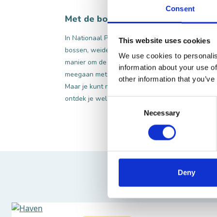
Consent
Met de boot
In Nationaal Park De Biesbosch zijn veel avontur
This website uses cookies
bossen, weides, rietvelden en eilandjes is iedere 
We use cookies to personalis
manier om de Biesbosch te verkennen is per boot
information about your use of
meegaan met één van de verschillende tochten o
other information that you’ve
Maar je kunt natuurlijk ook zelf op stap. Geniet v
ontdek je wel een bever!
Consent
Necessary
Selection
Deny