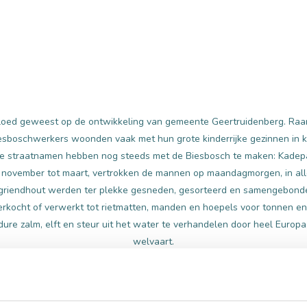
nvloed geweest op de ontwikkeling van gemeente Geertruidenberg. Ra
sboschwerkers woonden vaak met hun grote kinderrijke gezinnen in kl
e straatnamen hebben nog steeds met de Biesbosch te maken: Kadepad
an november tot maart, vertrokken de mannen op maandagmorgen, in all
t griendhout werden ter plekke gesneden, gesorteerd en samengebonde
rkocht of verwerkt tot rietmatten, manden en hoepels voor tonnen en
ure zalm, elft en steur uit het water te verhandelen door heel Europa
welvaart.