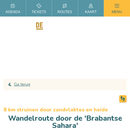
ZOMER IN DE LANGSTRAAT
AGENDA
TICKETS
ROUTES
KAART
MENU
Ga terug
8 km struinen door zandvlaktes en heide
Wandelroute door de 'Brabantse
Sahara'