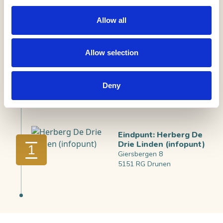
87
92
90
Allow all
Eetcafé
Allow selection
De
Rustende
2
Jager
(infopunt)
Deny
Oude Bosschebaan 11
5074 RC Biezenmortel
Eindpunt: Herberg De
Drie Linden (infopunt)
1
Giersbergen 8
5151 RG Drunen