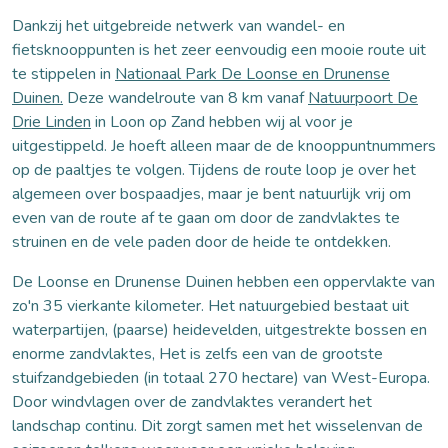
Dankzij het uitgebreide netwerk van wandel- en
fietsknooppunten is het zeer eenvoudig een mooie route uit
te stippelen in
Nationaal Park De Loonse en Drunense
Duinen.
Deze wandelroute van 8 km vanaf
Natuurpoort De
Drie Linden
in Loon op Zand hebben wij al voor je
uitgestippeld. Je hoeft alleen maar de de knooppuntnummers
op de paaltjes te volgen. Tijdens de route loop je over het
algemeen over bospaadjes, maar je bent natuurlijk vrij om
even van de route af te gaan om door de zandvlaktes te
struinen en de vele paden door de heide te ontdekken.
De Loonse en Drunense Duinen hebben een oppervlakte van
zo'n 35 vierkante kilometer. Het natuurgebied bestaat uit
waterpartijen, (paarse) heidevelden, uitgestrekte bossen en
enorme zandvlaktes, Het is zelfs een van de grootste
stuifzandgebieden (in totaal 270 hectare) van West-Europa.
Door windvlagen over de zandvlaktes verandert het
landschap continu. Dit zorgt samen met het wisselenvan de