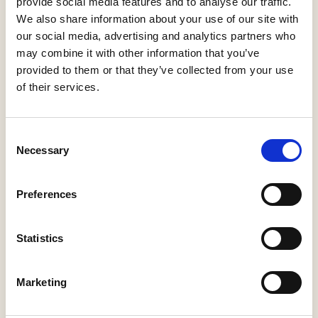
wandelknooppuntennetwerk. Volg eenvoudigweg de
provide social media features and to analyse our traffic.
We also share information about your use of our site with
knooppuntnummers op de paaltjes, van het ene naar het
our social media, advertising and analytics partners who
andere genummerde knooppunt. Je kunt ook het gpx-
may combine it with other information that you’ve
bestand downloaden en de route wandelen aan de hand
provided to them or that they’ve collected from your use
van je smartphone of navigatiesysteem.
of their services.
ROUTES EN TIPS
Consent
Necessary
Selection
Startpunt: Herberg De
Drie Linden (infopunt)
1
Giersbergen 8
Preferences
5151 RG Drunen
Statistics
91
99
78
97
79
Marketing
Volg de
35
34
83
82
81
knooppunten