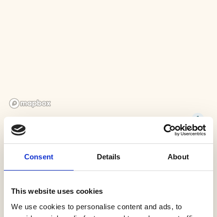
Consent
Details
About
ROUTEBESCHRIJVING
This website uses cookies
De route is volledig uitgezet op basis van het
We use cookies to personalise content and ads, to