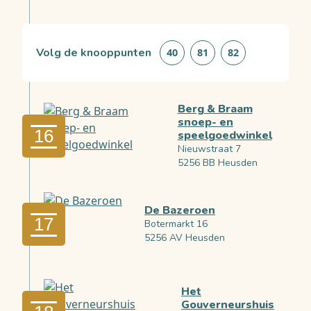
Volg de knooppunten
40
81
82
Berg & Braam
snoep- en
16
speelgoedwinkel
Nieuwstraat 7
5256 BB Heusden
De Bazeroen
17
Botermarkt 16
5256 AV Heusden
Het
Gouverneurshuis