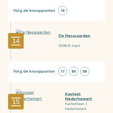
Volg de knooppunten
18
De Neswaarden
14
5308 JK Aalst
Volg de knooppunten
17
80
98
Kasteel
Nederhemert
15
Kasteellaan 1
Nederhemert