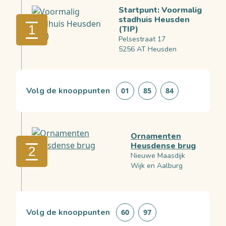
Startpunt: Voormalig
stadhuis Heusden
1
(TIP)
Pelsestraat 17
5256 AT Heusden
Volg de knooppunten
01
85
84
Ornamenten
Heusdense brug
2
Nieuwe Maasdijk
Wijk en Aalburg
Volg de knooppunten
60
97