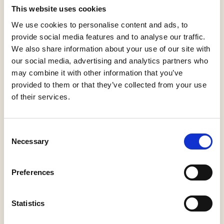
This website uses cookies
We use cookies to personalise content and ads, to
provide social media features and to analyse our traffic.
Volg de knooppunten
33
We also share information about your use of our site with
our social media, advertising and analytics partners who
may combine it with other information that you’ve
provided to them or that they’ve collected from your use
Rijswijkse Wiel
of their services.
10
Maasdijk
Rijswijk
Consent
Necessary
Selection
Volg de knooppunten
69
Preferences
Statistics
Vesting
Woudrichem