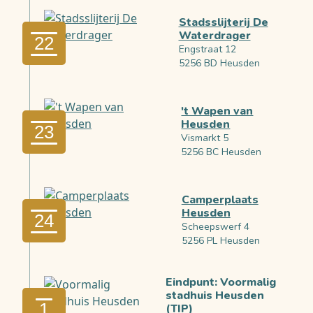
Stadsslijterij De
Waterdrager
22
Engstraat 12
5256 BD Heusden
't Wapen van
Heusden
23
Vismarkt 5
5256 BC Heusden
Camperplaats
Heusden
24
Scheepswerf 4
5256 PL Heusden
Eindpunt: Voormalig
stadhuis Heusden
1
(TIP)