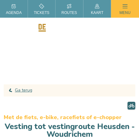
ZOMER IN DE LANGSTRAAT
AGENDA
TICKETS
ROUTES
KAART
MENU
Ga terug
Met de fiets, e-bike, racefiets of e-chopper
Vesting tot vestingroute Heusden -
Woudrichem