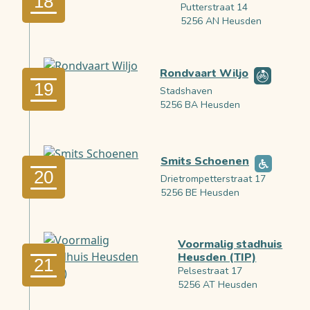
18
Putterstraat 14
5256 AN Heusden
Rondvaart Wiljo
19
Stadshaven
5256 BA Heusden
Smits Schoenen
20
Drietrompetterstraat 17
5256 BE Heusden
Voormalig stadhuis
Heusden (TIP)
21
Pelsestraat 17
5256 AT Heusden