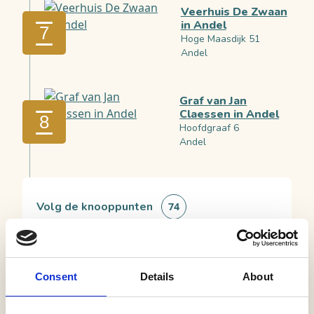
Veerhuis De Zwaan
in Andel
7
Hoge Maasdijk 51
Andel
Graf van Jan
Claessen in Andel
8
Hoofdgraaf 6
Andel
Volg de knooppunten
74
Hervormde Kerk
Consent
Details
About
Giessen
9
Kerkstraat 2
Giessen