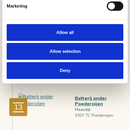
11
Vissersdijk
Marketing
Woudrichem
Allow all
Volg de knooppunten
21
19
Allow selection
Wilhelminasluis
Andel
12
Deny
Wilhelminasluis 6
Andel
Batterij onder
Poederoijen
13
Maasdijk
5307 TC Poederoijen