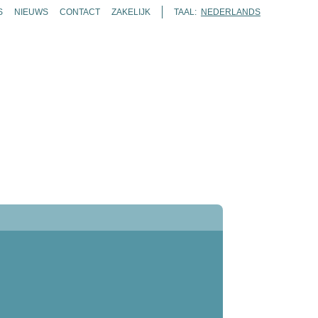
S
NIEUWS
CONTACT
ZAKELIJK
TAAL:
NEDERLANDS
ENDA
TICKETS
ROUTES
KAART
ZOEKEN