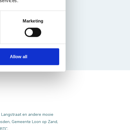
 services.
Marketing
Allow all
e Langstraat en andere mooie
eusden, Gemeente Loon op Zand,
NBTC.