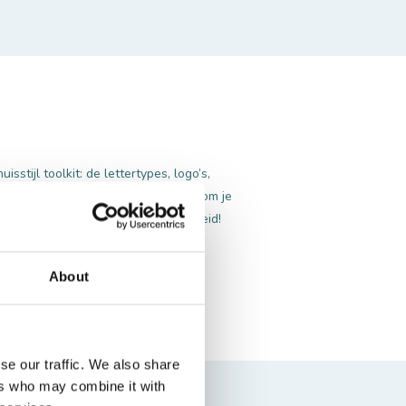
stijl toolkit: de lettertypes, logo’s,
Zo wordt het een stuk makkelijker om je
voorzien – goed voor de herkenbaarheid!
About
se our traffic. We also share
ers who may combine it with