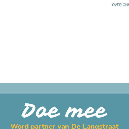
OVER ON
N
PLAN JE BEZOEK
PRAKTISCHE INFO
AG
Doe mee
Word partner van De Langstraat