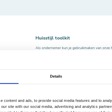
Huisstijl toolkit
Als ondernemer kun je gebruikmaken van onze huis
kleurenpaletten en beelden van De Langstraat. 
bedrijfsuiting van een De Langstraat-tintje te 
HUISSTIJL TOOLKIT
Details
e content and ads, to provide social media features and to analy
 our site with our social media, advertising and analytics partn
ning ontwikkeld, waarmee jij gratis jouw